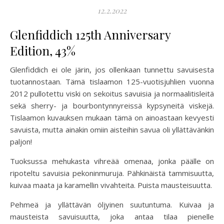
12.2.2022
Glenfiddich 125th Anniversary
Edition, 43%
Glenfiddich ei ole järin, jos ollenkaan tunnettu savuisesta
tuotannostaan. Tämä tislaamon 125-vuotisjuhlien vuonna
2012 pullotettu viski on sekoitus savuisia ja normaalitisleitä
sekä sherry- ja bourbontynnyreissä kypsyneitä viskejä.
Tislaamon kuvauksen mukaan tämä on ainoastaan kevyesti
savuista, mutta ainakin omiin aisteihin savua oli yllättävänkin
paljon!
Tuoksussa mehukasta vihreää omenaa, jonka päälle on
ripoteltu savuisia pekoninmuruja. Pähkinäistä tammisuutta,
kuivaa maata ja karamellin vivahteita. Puista mausteisuutta.
Pehmeä ja yllättävän öljyinen suutuntuma. Kuivaa ja
mausteista savuisuutta, joka antaa tilaa pienelle