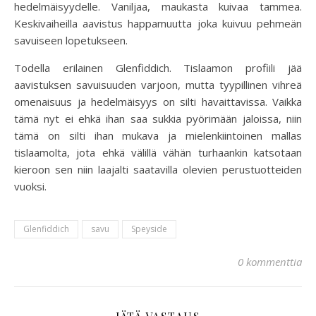
hedelmäisyydelle. Vaniljaa, maukasta kuivaa tammea.
Keskivaiheilla aavistus happamuutta joka kuivuu pehmeän
savuiseen lopetukseen.
Todella erilainen Glenfiddich. Tislaamon profiili jää
aavistuksen savuisuuden varjoon, mutta tyypillinen vihreä
omenaisuus ja hedelmäisyys on silti havaittavissa. Vaikka
tämä nyt ei ehkä ihan saa sukkia pyörimään jaloissa, niin
tämä on silti ihan mukava ja mielenkiintoinen mallas
tislaamolta, jota ehkä välillä vähän turhaankin katsotaan
kieroon sen niin laajalti saatavilla olevien perustuotteiden
vuoksi.
Glenfiddich
savu
Speyside
0 kommenttia