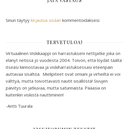
JÄTÄ VASTAUS
Sinun täytyy
kirjautua sisään
kommentoidaksesi.
TERVETULOA!
Virtuaalinen Viskikaappi on harrastukseni nettijatke joka on
elänyt netissä jo vuodesta 2004. Toivon, että löydät täältä
itseäsi kiinnostavaa ja viskiharrastuksessasi eteenpäin
auttavaa sisältöä. Mielipiteet ovat omiani ja virheiltä ei voi
välttyä, mutta toivottavasti nautit sisällöstä! Sivujen
päivitys on jatkuvaa, mutta satunnaista. Pääasia on
kuitenkin viskistä nauttiminen!
-Antti Tuurala