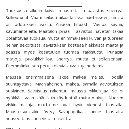
Tuoksussa alkuun kuivia mausteita ja aavistus sherryä.
Sulkeutunut. Vaatii reilusti aikaa lasissa auetakseen, mutta
on odotuksen väärti. Aukeaa hitaasti. Vienoa savua,
savumanteleita. Maatalon pihaa – aavistus navetan takaa
pöllähtävää tuoksua, mutta enimmäkseen kuivan ja tuoreen
heinän sekoitusta, aavistuksen kosteaa hiekkaista maata ja
seassa myös kesätuulen tuomaa raikkautta. Punaisia
marjoja, puolukkahilloa. Sherryä, mutta ei sellaisenaan.
Enemmänkin sen peruja olevia kuivattuja hedelmiä.
Maussa ensimmäisenä iskee makea mallas. Todella
suuntäyttävä. Maanläheinen, makea, samalla aavistuksen
suolainen. Savuisuus rakentuu maussa pikkuhiljaa. Se ei
hyökkää, vaan ikään kuin täydentää muita makuja. Nuoren
viskin makuja, mutta ne ovat hyvin vienosti taustalla.
Mausteisuuttakin löytyy. Savupaprikaa, kunnes taustalta
nousee taas sherryistä makeutta.