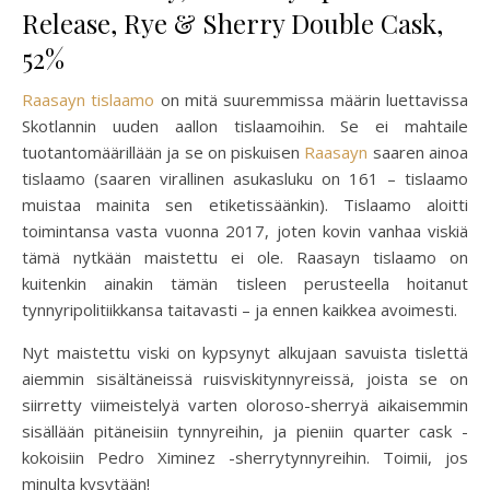
Release, Rye & Sherry Double Cask,
52%
Raasayn tislaamo
on mitä suuremmissa määrin luettavissa
Skotlannin uuden aallon tislaamoihin. Se ei mahtaile
tuotantomäärillään ja se on piskuisen
Raasayn
saaren ainoa
tislaamo (saaren virallinen asukasluku on 161 – tislaamo
muistaa mainita sen etiketissäänkin). Tislaamo aloitti
toimintansa vasta vuonna 2017, joten kovin vanhaa viskiä
tämä nytkään maistettu ei ole. Raasayn tislaamo on
kuitenkin ainakin tämän tisleen perusteella hoitanut
tynnyripolitiikkansa taitavasti – ja ennen kaikkea avoimesti.
Nyt maistettu viski on kypsynyt alkujaan savuista tislettä
aiemmin sisältäneissä ruisviskitynnyreissä, joista se on
siirretty viimeistelyä varten oloroso-sherryä aikaisemmin
sisällään pitäneisiin tynnyreihin, ja pieniin quarter cask -
kokoisiin Pedro Ximinez -sherrytynnyreihin. Toimii, jos
minulta kysytään!