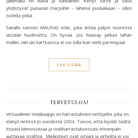
Jälkimaku on kuiva ja tuhkainen. Kevyt turve ja savu
yhdistyvät punaisiin marjoihin – lähinnä puolukkaan – ollen
todella pitkä.
Sanalla sanoen MAUKAS viski, joka antaa paljon nuoresta
iästään huolimatta. On hyvää. Jos Raasay jatkaa tähän
malliin, niin iän karttuessa ei voi tulla kuin vielä parempaa!
LUE LISÄÄ
TERVETULOA!
Virtuaalinen Viskikaappi on harrastukseni nettijatke joka on
elänyt netissä jo vuodesta 2004. Toivon, että löydät täältä
itseäsi kiinnostavaa ja viskiharrastuksessasi eteenpäin
auttavaa sisältöä. Mielipiteet ovat omiani ja virheiltä ei voi