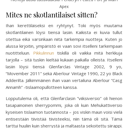
Apex
Mites ne skotlantilaiset sitten?
Ihan kerettiläiseksi en ryhtynyt. Toki myös muutama
skotlantilainen löysi tiensä lasiin. Kaikista ei kuvia tullut
otettua eikä varsinkaan niitä tarkempia nuotteja. Kuten jo
alussa kirjoitin, ympäristö ei vaan sovi itselleni tarkempaan
nuotitteluun.
Pikkulinnun
tiskillä oli vaikka mitä herkkuja
tarjolla – sitä tuskin kieltää kukaan paikalla olleista. Itselleni
lasiin löysi tiensä Glenfarclas Vintage 2002, 9 yo,
“Movember 2011” sekä Aberlour Vintage 1990, 22 yo Black
Adderilta. Jälkimmäinen ihan vaan vertailuna Aberlour “Casg
Annamh” -tislaamopullotteen kanssa.
Lopputulema oli, että Glenfarclasin ”viiksiversio” oli hienon
tasapainoinen sherrypommi, joka oli kuin Mehukattiversio
kyseisen tislaamon tuotannosta – jos viskin maun voisi vielä
entisestään tiivistää tiivisteeksi, niin tämä oli sitä. Tämä
tarttui huuliin kuin sherrystä ja maltaasta sekoitettu siirappi.