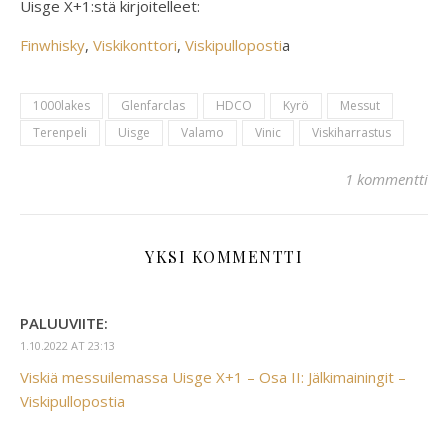
Uisge X+1:stä kirjoitelleet:
Finwhisky
,
Viskikonttori
,
Viskipulloposti
a
1000lakes
Glenfarclas
HDCO
Kyrö
Messut
Terenpeli
Uisge
Valamo
Vinic
Viskiharrastus
1 kommentti
YKSI KOMMENTTI
PALUUVIITE:
1.10.2022 AT 23:13
Viskiä messuilemassa Uisge X+1 – Osa II: Jälkimainingit –
Viskipullopostia