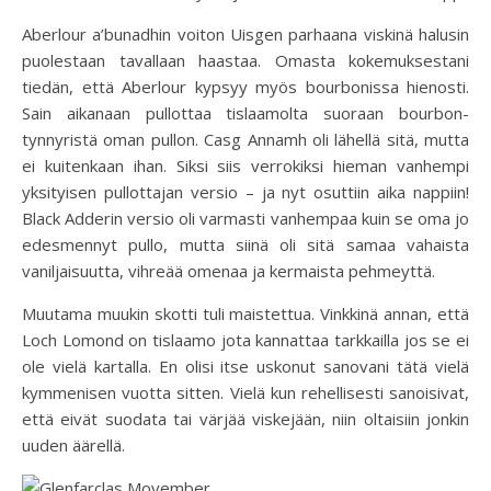
Aberlour a’bunadhin voiton Uisgen parhaana viskinä halusin
puolestaan tavallaan haastaa. Omasta kokemuksestani
tiedän, että Aberlour kypsyy myös bourbonissa hienosti.
Sain aikanaan pullottaa tislaamolta suoraan bourbon-
tynnyristä oman pullon. Casg Annamh oli lähellä sitä, mutta
ei kuitenkaan ihan. Siksi siis verrokiksi hieman vanhempi
yksityisen pullottajan versio – ja nyt osuttiin aika nappiin!
Black Adderin versio oli varmasti vanhempaa kuin se oma jo
edesmennyt pullo, mutta siinä oli sitä samaa vahaista
vaniljaisuutta, vihreää omenaa ja kermaista pehmeyttä.
Muutama muukin skotti tuli maistettua. Vinkkinä annan, että
Loch Lomond on tislaamo jota kannattaa tarkkailla jos se ei
ole vielä kartalla. En olisi itse uskonut sanovani tätä vielä
kymmenisen vuotta sitten. Vielä kun rehellisesti sanoisivat,
että eivät suodata tai värjää viskejään, niin oltaisiin jonkin
uuden äärellä.