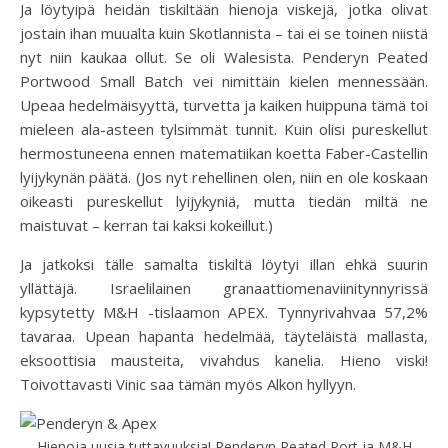
Ja löytyipä heidän tiskiltään hienoja viskejä, jotka olivat
jostain ihan muualta kuin Skotlannista – tai ei se toinen niistä
nyt niin kaukaa ollut. Se oli Walesista. Penderyn Peated
Portwood Small Batch vei nimittäin kielen mennessään.
Upeaa hedelmäisyyttä, turvetta ja kaiken huippuna tämä toi
mieleen ala-asteen tylsimmät tunnit. Kuin olisi pureskellut
hermostuneena ennen matematiikan koetta Faber-Castellin
lyijykynän päätä. (Jos nyt rehellinen olen, niin en ole koskaan
oikeasti pureskellut lyijykyniä, mutta tiedän miltä ne
maistuvat – kerran tai kaksi kokeillut.)
Ja jatkoksi tälle samalta tiskiltä löytyi illan ehkä suurin
yllättäjä. Israelilainen granaattiomenaviinitynnyrissä
kypsytetty M&H -tislaamon APEX. Tynnyrivahvaa 57,2%
tavaraa. Upean hapanta hedelmää, täyteläistä mallasta,
eksoottisia mausteita, vivahdus kanelia. Hieno viski!
Toivottavasti Vinic saa tämän myös Alkon hyllyyn.
Hienoja uusia tuttavuuksia! Penderyn Peated Port ja M&H