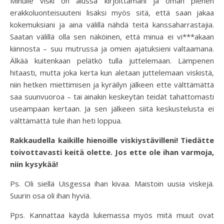
Minulle viski on alussa kirjoittamani ja oman pienen
erakkoluonteisuuteni lisäksi myös sitä, että saan jakaa
kokemuksiani ja aina välillä nähdä teitä kanssaharrastajia.
Saatan välillä olla sen näköinen, että minua ei vi***akaan
kiinnosta – suu mutrussa ja omien ajatuksieni valtaamana.
Älkää kuitenkaan pelätkö tulla juttelemaan. Lämpenen
hitaasti, mutta joka kerta kun aletaan juttelemaan viskistä,
niin hetken miettimisen ja kyräilyn jälkeen ette välttämättä
saa suunvuoroa – tai ainakin keskeytän teidät tahattomasti
useampaan kertaan. Ja sen jälkeen siitä keskustelusta ei
välttämättä tule ihan heti loppua.
Rakkaudella kaikille hienoille viskiystävilleni! Tiedätte
toivottavasti keitä olette. Jos ette ole ihan varmoja,
niin kysykää!
Ps. Oli siellä Uisgessa ihan kivaa. Maistoin uusia viskejä.
Suurin osa oli ihan hyviä.
Pps. Kannattaa käydä lukemassa myös mitä muut ovat