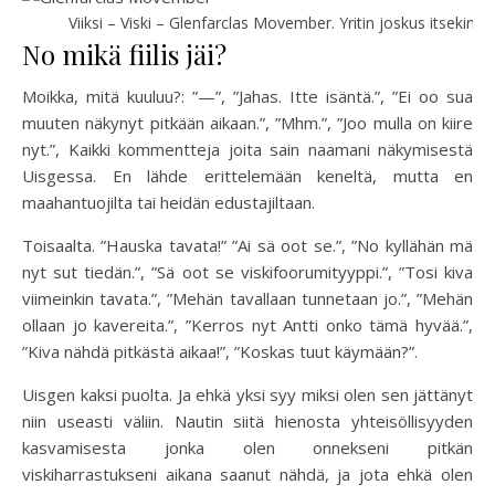
Viiksi – Viski – Glenfarclas Movember. Yritin joskus itsekin k
No mikä fiilis jäi?
Moikka, mitä kuuluu?: ”—”, ”Jahas. Itte isäntä.”, ”Ei oo sua
muuten näkynyt pitkään aikaan.”, ”Mhm.”, ”Joo mulla on kiire
nyt.”, Kaikki kommentteja joita sain naamani näkymisestä
Uisgessa. En lähde erittelemään keneltä, mutta en
maahantuojilta tai heidän edustajiltaan.
Toisaalta. ”Hauska tavata!” ”Ai sä oot se.”, ”No kyllähän mä
nyt sut tiedän.”, ”Sä oot se viskifoorumityyppi.”, ”Tosi kiva
viimeinkin tavata.”, ”Mehän tavallaan tunnetaan jo.”, ”Mehän
ollaan jo kavereita.”, ”Kerros nyt Antti onko tämä hyvää.”,
”Kiva nähdä pitkästä aikaa!”, ”Koskas tuut käymään?”.
Uisgen kaksi puolta. Ja ehkä yksi syy miksi olen sen jättänyt
niin useasti väliin. Nautin siitä hienosta yhteisöllisyyden
kasvamisesta jonka olen onnekseni pitkän
viskiharrastukseni aikana saanut nähdä, ja jota ehkä olen