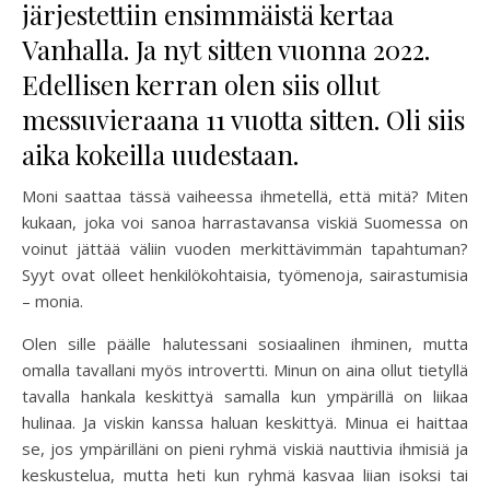
järjestettiin ensimmäistä kertaa
Vanhalla. Ja nyt sitten vuonna 2022.
Edellisen kerran olen siis ollut
messuvieraana 11 vuotta sitten. Oli siis
aika kokeilla uudestaan.
Moni saattaa tässä vaiheessa ihmetellä, että mitä? Miten
kukaan, joka voi sanoa harrastavansa viskiä Suomessa on
voinut jättää väliin vuoden merkittävimmän tapahtuman?
Syyt ovat olleet henkilökohtaisia, työmenoja, sairastumisia
– monia.
Olen sille päälle halutessani sosiaalinen ihminen, mutta
omalla tavallani myös introvertti. Minun on aina ollut tietyllä
tavalla hankala keskittyä samalla kun ympärillä on liikaa
hulinaa. Ja viskin kanssa haluan keskittyä. Minua ei haittaa
se, jos ympärilläni on pieni ryhmä viskiä nauttivia ihmisiä ja
keskustelua, mutta heti kun ryhmä kasvaa liian isoksi tai