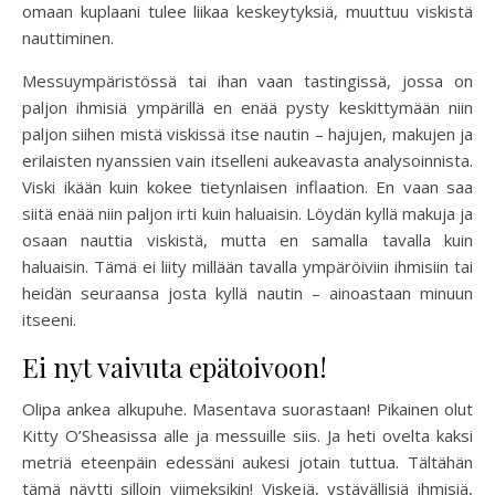
omaan kuplaani tulee liikaa keskeytyksiä, muuttuu viskistä
nauttiminen.
Messuympäristössä tai ihan vaan tastingissä, jossa on
paljon ihmisiä ympärillä en enää pysty keskittymään niin
paljon siihen mistä viskissä itse nautin – hajujen, makujen ja
erilaisten nyanssien vain itselleni aukeavasta analysoinnista.
Viski ikään kuin kokee tietynlaisen inflaation. En vaan saa
siitä enää niin paljon irti kuin haluaisin. Löydän kyllä makuja ja
osaan nauttia viskistä, mutta en samalla tavalla kuin
haluaisin. Tämä ei liity millään tavalla ympäröiviin ihmisiin tai
heidän seuraansa josta kyllä nautin – ainoastaan minuun
itseeni.
Ei nyt vaivuta epätoivoon!
Olipa ankea alkupuhe. Masentava suorastaan! Pikainen olut
Kitty O’Sheasissa alle ja messuille siis. Ja heti ovelta kaksi
metriä eteenpäin edessäni aukesi jotain tuttua. Tältähän
tämä näytti silloin viimeksikin! Viskejä, ystävällisiä ihmisiä,