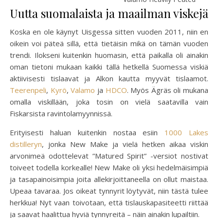
Uutta suomalaista ja maailman viskejä
Koska en ole käynyt Uisgessa sitten vuoden 2011, niin en
oikein voi päteä sillä, että tietäisin mikä on tämän vuoden
trendi. Ilokseni kuitenkin huomasin, että paikalla oli ainakin
oman tietoni mukaan kaikki tällä hetkellä Suomessa viskiä
aktiivisesti tislaavat ja Alkon kautta myyvät tislaamot.
Teerenpeli
,
Kyrö
,
Valamo
ja
HDCO
. Myös Ägräs oli mukana
omalla viskillään, joka tosin on vielä saatavilla vain
Fiskarsista ravintolamyynnissä.
Erityisesti haluan kuitenkin nostaa esiin
1000 Lakes
distilleryn
, jonka New Make ja vielä hetken aikaa viskin
arvonimeä odottelevat ”Matured Spirit” -versiot nostivat
toiveet todella korkealle! New Make oli yksi hedelmäisimpiä
ja tasapainoisimpia joita allekirjoittaneella on ollut maistaa.
Upeaa tavaraa. Jos oikeat tynnyrit löytyvät, niin tästä tulee
herkkua! Nyt vaan toivotaan, että tislauskapasiteetti riittää
ja saavat haalittua hyviä tynnyreitä – näin ainakin lupailtiin.