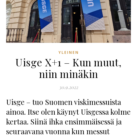
YLEINEN
Uisge X+1 – Kun muut,
niin minäkin
30.9.2022
Uisge – tuo Suomen viskimessuista
ainoa. Itse olen käynyt Uisgessa kolme
kertaa. Siinä ihka ensimmäisessä ja
seuraavana vuonna kun messut