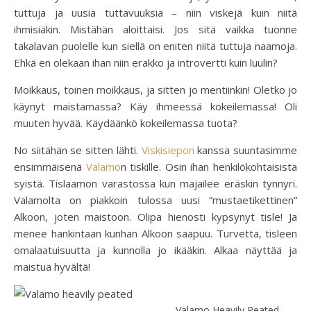
tuttuja ja uusia tuttavuuksia – niin viskejä kuin niitä
ihmisiäkin. Mistähän aloittaisi. Jos sitä vaikka tuonne
takalavan puolelle kun siellä on eniten niitä tuttuja naamoja.
Ehkä en olekaan ihan niin erakko ja introvertti kuin luulin?
Moikkaus, toinen moikkaus, ja sitten jo mentiinkin! Oletko jo
käynyt maistamassa? Käy ihmeessä kokeilemassa! Oli
muuten hyvää. Käydäänkö kokeilemassa tuota?
No siitähän se sitten lähti.
Viskisiepon
kanssa suuntasimme
ensimmäisenä
Valamo
n tiskille. Osin ihan henkilökohtaisista
syistä. Tislaamon varastossa kun majailee eräskin tynnyri.
Valamolta on piakkoin tulossa uusi ”mustaetikettinen”
Alkoon, joten maistoon. Olipa hienosti kypsynyt tisle! Ja
menee hankintaan kunhan Alkoon saapuu. Turvetta, tisleen
omalaatuisuutta ja kunnolla jo ikääkin. Alkaa näyttää ja
maistua hyvältä!
Valamo Heavily Peated