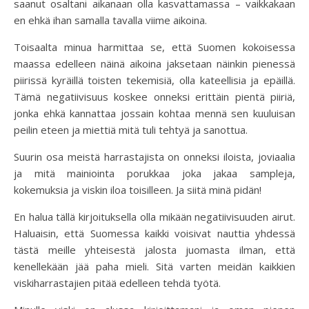
saanut osaltani aikanaan olla kasvattamassa – vaikkakaan
en ehkä ihan samalla tavalla viime aikoina.
Toisaalta minua harmittaa se, että Suomen kokoisessa
maassa edelleen näinä aikoina jaksetaan näinkin pienessä
piirissä kyräillä toisten tekemisiä, olla kateellisia ja epäillä.
Tämä negatiivisuus koskee onneksi erittäin pientä piiriä,
jonka ehkä kannattaa jossain kohtaa mennä sen kuuluisan
peilin eteen ja miettiä mitä tuli tehtyä ja sanottua.
Suurin osa meistä harrastajista on onneksi iloista, joviaalia
ja mitä mainiointa porukkaa joka jakaa sampleja,
kokemuksia ja viskin iloa toisilleen. Ja siitä minä pidän!
En halua tällä kirjoituksella olla mikään negatiivisuuden airut.
Haluaisin, että Suomessa kaikki voisivat nauttia yhdessä
tästä meille yhteisestä jalosta juomasta ilman, että
kenellekään jää paha mieli. Sitä varten meidän kaikkien
viskiharrastajien pitää edelleen tehdä työtä.