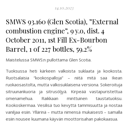
14.10.2023
SMWS 93.160 (Glen Scotia), ”External
combustion engine”, 9 y.o, dist. 4
October 2011, 1st Fill Ex-Bourbon
Barrel, 1 of 227 bottles, 59.2%
Maistelussa SMWS:n pullottama Glen Scotia.
Tuoksussa heti kärkeen valkoista suklaata ja kookosta.
Ruotsalaisia ”kookospalloja” – niitä mitä saa Ikean
ruokaosastolta, mutta valkosuklaisena versiona.
Sokeroituja
sitruunankuoria ja sitrusöljyä. Kirpeää vastapuristettua
omenamehua. Raikkaan minttuinen taustatuoksu.
Kookoskermaa. Vesilisä tuo kevyttä tammisuutta ja nostaa
vaniljaa esiin. Yllärinä – mutta nimensä mukaisesti – samalla
esiin nousee kuumana käyvän moottorisahan pakokaasua.