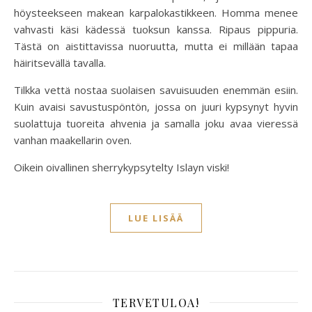
höysteekseen makean karpalokastikkeen. Homma menee
vahvasti käsi kädessä tuoksun kanssa. Ripaus pippuria.
Tästä on aistittavissa nuoruutta, mutta ei millään tapaa
häiritsevällä tavalla.
Tilkka vettä nostaa suolaisen savuisuuden enemmän esiin.
Kuin avaisi savustuspöntön, jossa on juuri kypsynyt hyvin
suolattuja tuoreita ahvenia ja samalla joku avaa vieressä
vanhan maakellarin oven.
Oikein oivallinen sherrykypsytelty Islayn viski!
LUE LISÄÄ
TERVETULOA!