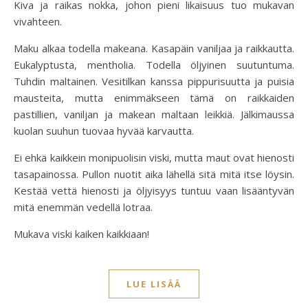
Kiva ja raikas nokka, johon pieni likaisuus tuo mukavan
vivahteen.
Maku alkaa todella makeana. Kasapäin vaniljaa ja raikkautta.
Eukalyptusta, mentholia. Todella öljyinen suutuntuma.
Tuhdin maltainen. Vesitilkan kanssa pippurisuutta ja puisia
mausteita, mutta enimmäkseen tämä on raikkaiden
pastillien, vaniljan ja makean maltaan leikkiä. Jälkimaussa
kuolan suuhun tuovaa hyvää karvautta.
Ei ehkä kaikkein monipuolisin viski, mutta maut ovat hienosti
tasapainossa. Pullon nuotit aika lähellä sitä mitä itse löysin.
Kestää vettä hienosti ja öljyisyys tuntuu vaan lisääntyvän
mitä enemmän vedellä lotraa.
Mukava viski kaiken kaikkiaan!
LUE LISÄÄ