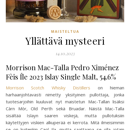
MAISTELTUA
Yllättävä mysteeri
14.10.2023
Morrison Mac-Talla Pedro Ximénez
Fèis Íle 2023 Islay Single Malt, 54.6%
Morrison Scotch Whisky Distillers
on hieman
harhaanjohtavasti nimetty yksityinen pullottaja, jonka
tuotesarjoihin kuuluvat nyt maistetun Mac-Tallan lisäksi
Càrn Mòr, Old Perth sekä Bruadar. Näistä Mac-Talla
sisältää Islayn saaren viskejä, mutta pullotuksiin
käytettyjen viskien alkuperää ei kerrota. Mitä ilmeisimmin
se on kuitenkin Caol Ila, mutta saattaapa se olla jotain