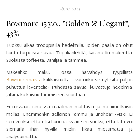
26.10.2023
Bowmore 15 y.o., ”Golden & Elegant”,
43%
Tuoksu alkaa trooppisilla hedelmillä, joiden päällä on ohut
huntu turpeista savua. Tupakanlehtiä, karamellin makeutta.
Suolaista toffeeta, vaniljaa ja tammea.
Makeahko maku, jossa häivähdys tyypillistä
Bowmoremaista
kukkaisuutta – vai onko se nyt sitä paljon
puhuttua laventelia? Puhdasta savua, kuivattuja hedelmiä.
Jälkimaku kuivuu tammiseen suuntaan.
Ei missään nimessä maailman mahtavin ja monimutkaisin
mallas. Enemmänkin sellainen ”ammu ja unohda” -viski. Ei
sen vuoksi, että olisi huonoa, vaan sen vuoksi, että tätä voi
siemailla ihan hyvillä mielin liikaa miettimättä ja
analysoimatta.