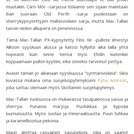
muutakin. Càrn Mòr -sarjassa tislaamo sen sijaan mainitaan
ihan suoraan. Old Perth -sarja puolestaan on
sherrykypsytettyjen mallasviskien sarja, mutta Mac-Tallan
tavoin niiden alkuperä on pimennossa.
Tämä Mac-Tallan PX-kypsytetty Fèis Ile -pullote ilmestyi
Alkoon syyskuun alussa ja katosi hyllyiltä aika lailla yhtä
nopeasti kuin sinne tiensä löysi. Ehdin kuitenkin
koppaamaan pullon kyytiini, eikä onneksi tarvinnut pettyä.
Avasin tämän jo aikanaan syyskuussa ”synttäriviskinä”. Siksi
kuvassa mukana oma suojeluspyhimykseni
Pyhä Andreas
,
joka sattuu olemaan myös Skotlannin suojelupyhimys.
Mac-Tallan tuoksussa on mukavassa tasapainossa savua ja
sherryä. Punaisia marjoja. Puolukkaa ja kypsää
luumuisuutta. Myös suolaa ja mineraalisuutta. Puun tuhkaa
ja karamellisoitua pekonia.
Maun aloittaa rasvainen savupekoni, joka on saanut