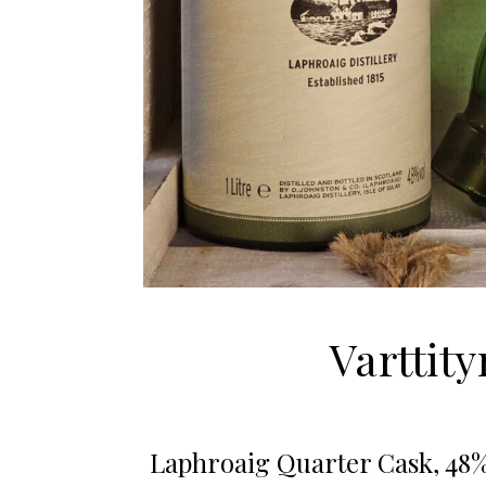
Varttit
Laphroaig Quarter Cask, 48