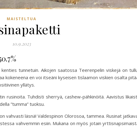
MAISTELTUA
sinapaketti
10.9.2023
 50.7%
 kenties tunnetuin. Aikojen saatossa Teerenpelin viskejä on tull
apaa kokeneena en voi itseäni kyseisen tislaamon viskien osalta pitä
itiivinen yllätys.
in rusinoita. Tuhdisti sherryä, cashew-pähkinöitä. Aavistus likais
odella ”tumma” tuoksu.
ry on vahvasti läsnä! Valdespinon Olorosoa, tammea. Rusinat jatkav
tessa vahvemmin esiin. Mukana on myös jotain yrttisnapsimaist