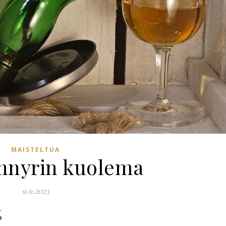
MAISTELTUA
ynnyrin kuolema
9.9.2023
%