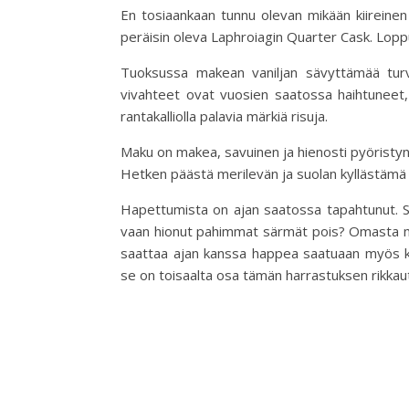
En tosiaankaan tunnu olevan mikään kiireinen
peräisin oleva Laphroiagin Quarter Cask. Loppun
Tuoksussa makean vaniljan sävyttämää turvet
vivahteet ovat vuosien saatossa haihtuneet, m
rantakalliolla palavia märkiä risuja.
Maku on makea, savuinen ja hienosti pyöristyn
Hetken päästä merilevän ja suolan kyllästämä
Hapettumista on ajan saatossa tapahtunut. S
vaan hionut pahimmat särmät pois? Omasta mie
saattaa ajan kanssa happea saatuaan myös k
se on toisaalta osa tämän harrastuksen rikkau