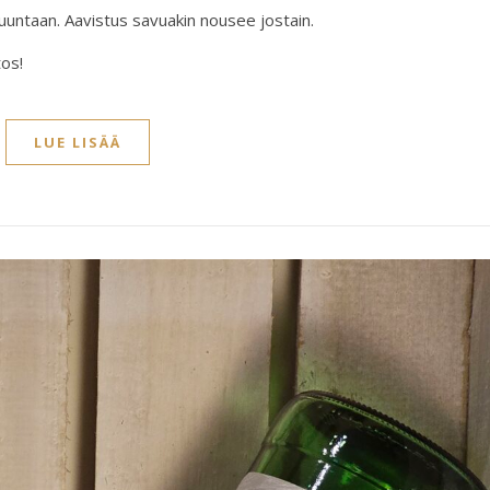
untaan. Aavistus savuakin nousee jostain.
os!
LUE LISÄÄ