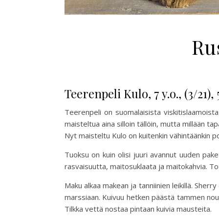
Ru
Teerenpeli Kulo, 7 y.o., (3/21),
Teerenpeli on suomalaisista viskitislaamoista
maisteltua aina silloin tällöin, mutta millään t
Nyt maisteltu Kulo on kuitenkin vähintäänkin pos
Tuoksu on kuin olisi juuri avannut uuden paket
rasvaisuutta, maitosuklaata ja maitokahvia. T
Maku
alkaa makean ja tanniinien leikillä. Sher
marssiaan. Kuivuu hetken päästä tammen nous
Tilkka vettä nostaa pintaan kuivia mausteita.