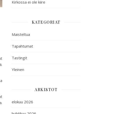
Kirkossa ei ole kiire
KATEGORIAT
Maisteltua
Tapahtumat
Tastingit
ut
ä.
Yleinen
ta
ARKISTOT
at
elokuu 2026
a.
huhtikuu 2026