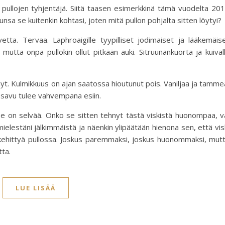
 pullojen tyhjentäjä. Siitä taasen esimerkkinä tämä vuodelta 20
sa se kuitenkin kohtasi, joten mitä pullon pohjalta sitten löytyi?
ta. Tervaa. Laphroaigille tyypilliset jodimaiset ja lääkemäis
utta onpa pullokin ollut pitkään auki. Sitruunankuorta ja kuival
yt. Kulmikkuus on ajan saatossa hioutunut pois. Vaniljaa ja tamme
 savu tulee vahvempana esiin.
e on selvää. Onko se sitten tehnyt tästä viskistä huonompaa, v
lestäni jälkimmäistä ja näenkin ylipäätään hienona sen, että vis
ehittyä pullossa. Joskus paremmaksi, joskus huonommaksi, mut
tta.
LUE LISÄÄ