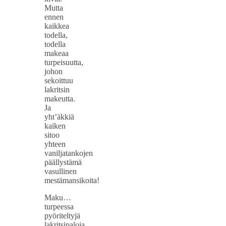
Mutta
ennen
kaikkea
todella,
todella
makeaa
turpeisuutta,
johon
sekoittuu
lakritsin
makeutta.
Ja
yht’äkkiä
kaiken
sitoo
yhteen
vaniljatankojen
päällystämä
vasullinen
mestämansikoita!
Maku…
turpeessa
pyöriteltyjä
lakritsipaloja.