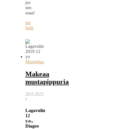
jos
sen
osaa!
lue
lisää
Maisteltua
Makeaa
mustapippuria
26.9.2025
/
Lagavulin
12
y.o.,
Diageo