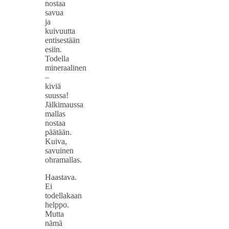
nostaa
savua
ja
kuivuutta
entisestään
esiin.
Todella
mineraalinen
–
kiviä
suussa!
Jälkimaussa
mallas
nostaa
päätään.
Kuiva,
savuinen
ohramallas.
Haastava.
Ei
todellakaan
helppo.
Mutta
nämä