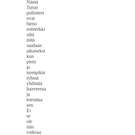
Nämä
Turun
pullotteet
ovat
hieno
esimerkki
siitä
mitä
saadaan
aikaiseksi
kun
pieni
ja
isompikin
ryhmä
yhdistää
haaveensa
ja
toteuttaa
sen.
Ei
se
ole
niin
vaikeaa