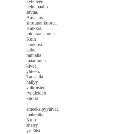
kyteneen
heinäpaalin
savua.
Aavistus
sitruunankuorta.
Kalkkia,
mineraalisuutta.
Kuin
hankaisi
kahta
rannalla
maannutta
kiveä
yhteen.
Taustalla
häilyy
valkoisten
rypäleiden
kuoria
ja
anteeksipyytävää
makeutta.
Kuin
sherry
yrittäisi