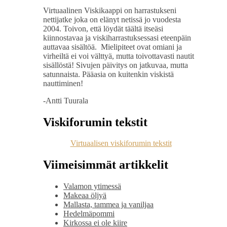
Virtuaalinen Viskikaappi on harrastukseni
nettijatke joka on elänyt netissä jo vuodesta
2004. Toivon, että löydät täältä itseäsi
kiinnostavaa ja viskiharrastuksessasi eteenpäin
auttavaa sisältöä. Mielipiteet ovat omiani ja
virheiltä ei voi välttyä, mutta toivottavasti nautit
sisällöstä! Sivujen päivitys on jatkuvaa, mutta
satunnaista. Pääasia on kuitenkin viskistä
nauttiminen!
-Antti Tuurala
Viskiforumin tekstit
Virtuaalisen viskiforumin tekstit
Viimeisimmät artikkelit
Valamon ytimessä
Makeaa öljyä
Mallasta, tammea ja vaniljaa
Hedelmäpommi
Kirkossa ei ole kiire