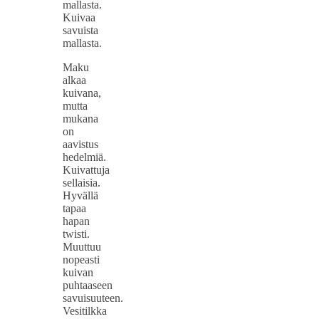
mallasta.
Kuivaa
savuista
mallasta.
Maku
alkaa
kuivana,
mutta
mukana
on
aavistus
hedelmiä.
Kuivattuja
sellaisia.
Hyvällä
tapaa
hapan
twisti.
Muuttuu
nopeasti
kuivan
puhtaaseen
savuisuuteen.
Vesitilkka