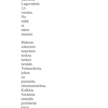
Lagavulinin
12-
vuotias.
No
miltä
se
sitten
maistui:
Makean
sokerisen
turpeinen
tuoksu
tunkee
nenään.
Tomusokeria,
johon
on
puristettu
sitruunanmehua.
Kalkkia.
Suolaisia
rannalla
pyörineitä
kiviä.