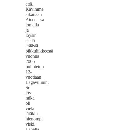
että.
Kävimme
aikanaan
Ateenassa
lomalla
ja
löysin
sieltä
eräästä
pikkuliikkeestä
vuonna
2005
pullotetun
12-
vuotiaan
Lagavulinin.
Se
jos
mikä
oli
vielä
tätäkin
hienompi
viski.
Lähellä