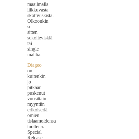
maailmalla
liikkuvasta
skottiviskistä.
Olkoonkin
se
sitten
sekoiteviskiä
tai
single
malttia.
Diageo
on
kuitenkin
jo
pitkään
puskenut
vuosittain
myyntiin
erikoiseriä
omien
tislaamoidensa
tuotteita.
Special
Release