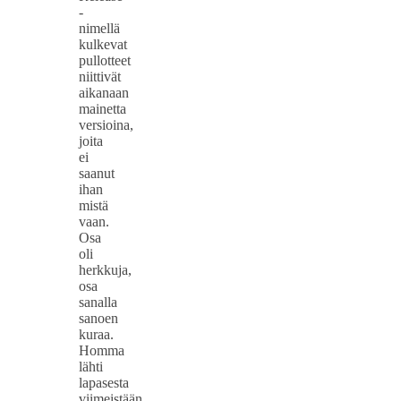
-
nimellä
kulkevat
pullotteet
niittivät
aikanaan
mainetta
versioina,
joita
ei
saanut
ihan
mistä
vaan.
Osa
oli
herkkuja,
osa
sanalla
sanoen
kuraa.
Homma
lähti
lapasesta
viimeistään