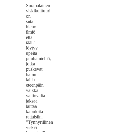
Suomalainen
viskikulttuuri
on
siitä
hieno
ilmiö,
että
täältä
löytyy
upeita
puuhamiehiä,
jotka
puskevat
härän
lailla
eteenpäin
vaikka
valtiovalta
jaksaa
laittaa
kapuloita
rattaisiin.
”Tynnyrillinen
viskiä