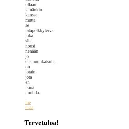
ollaan
tämänkin
kanssa,
mutta
se
ratapölkkyterva
joka
siitä
nousi
nenään
jo
ensinuuhkaisulla
on
jotain,
jota
en
ikinä
unohda.
lue
lisää
Tervetuloa!