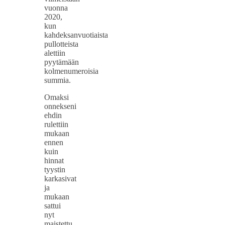
vuonna
2020,
kun
kahdeksanvuotiaista
pullotteista
alettiin
pyytämään
kolmenumeroisia
summia.
Omaksi
onnekseni
ehdin
rulettiin
mukaan
ennen
kuin
hinnat
tyystin
karkasivat
ja
mukaan
sattui
nyt
maistettu