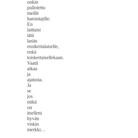
onkin
pullotettu
meille
harrastajille.
En
laittaisi
tätä
lasiin
ensikertalaiselle,
enkä
toiskertaisellekaan.
Vaatii
aikaa
ja
ajatusta.
Ja
se
jos
mikä
on
itselleni
hyvän
viskin
merkki…