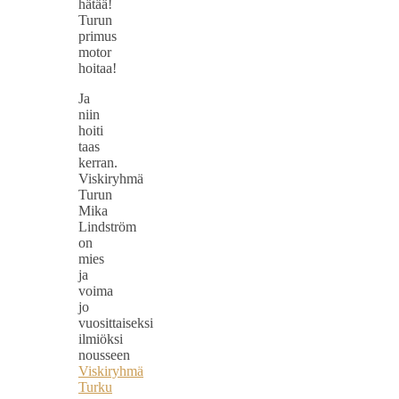
hätää!
Turun
primus
motor
hoitaa!
Ja
niin
hoiti
taas
kerran.
Viskiryhmä
Turun
Mika
Lindström
on
mies
ja
voima
jo
vuosittaiseksi
ilmiöksi
nousseen
Viskiryhmä
Turku