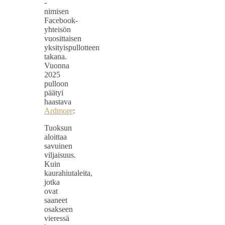
-
nimisen
Facebook-
yhteisön
vuosittaisen
yksityispullotteen
takana.
Vuonna
2025
pulloon
päätyi
haastava
Ardmore
:
Tuoksun
aloittaa
savuinen
viljaisuus.
Kuin
kaurahiutaleita,
jotka
ovat
saaneet
osakseen
vieressä