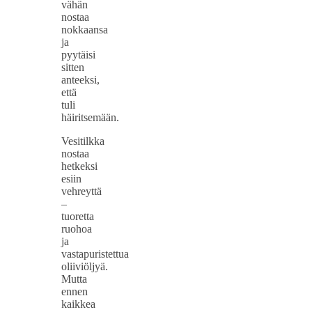
vähän
nostaa
nokkaansa
ja
pyytäisi
sitten
anteeksi,
että
tuli
häiritsemään.
Vesitilkka
nostaa
hetkeksi
esiin
vehreyttä
–
tuoretta
ruohoa
ja
vastapuristettua
oliiviöljyä.
Mutta
ennen
kaikkea