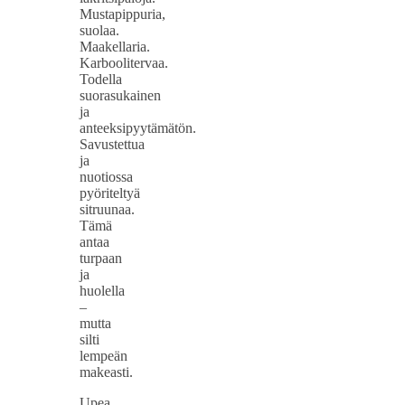
Mustapippuria,
suolaa.
Maakellaria.
Karboolitervaa.
Todella
suorasukainen
ja
anteeksipyytämätön.
Savustettua
ja
nuotiossa
pyöriteltyä
sitruunaa.
Tämä
antaa
turpaan
ja
huolella
–
mutta
silti
lempeän
makeasti.
Upea