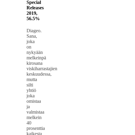
Special
Releases
2019,
56.5%
Diageo.
Sana,
joka
on
nykyään
melkeinpä
kirosana
viskiharrastajien
keskuudessa,
mutta
silti
yhtiö
joka
omistaa
ja
valmistaa
melkein
40
prosenttia
kaikesta