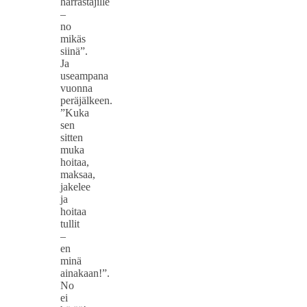
harrastajille
–
no
mikäs
siinä”.
Ja
useampana
vuonna
peräjälkeen.
”Kuka
sen
sitten
muka
hoitaa,
maksaa,
jakelee
ja
hoitaa
tullit
–
en
minä
ainakaan!”.
No
ei