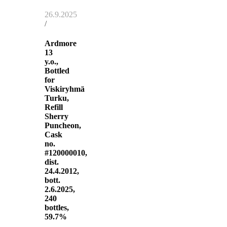
26.9.2025
/
Ardmore
13
y.o.,
Bottled
for
Viskiryhmä
Turku,
Refill
Sherry
Puncheon,
Cask
no.
#120000010,
dist.
24.4.2012,
bott.
2.6.2025,
240
bottles,
59.7%