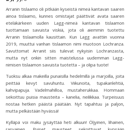
Arranin tislaamo oli pitkään kyseistä nimeä kantavan saaren
ainoa tislaamo, kunnes omistajat päättivät avata saaren
eteläkärkeen uuden Lagg-nimeä kantavan tislaamon
tuottamaan savuista viskiä, jota oli aiemmin tuotettu
Arranin tislaamolla kausittain. Kun Lagg avattiin vuonna
2019, muuttui vanhan tislaamon nimi muotoon Lochranza.
Savuttomat Arranit siis tulevat nykyisin Lochranzasta,
mutta nyt onkin sitten maistelussa uudemman Lagg-
nimisen tislaamon savuista tuotetta – ja olipa tuote!
Tuoksu alkaa makeilla punaisilla hedelmillä ja marjoilla, joita
peittää kevyt savuhuntu. Viikunoita, tupakanlehtiä,
kahvipapuja. Vadelmahilloa, mustaherukkaa. Hommaan
sekoittuu puisia mausteita – kanelia, neilikkaa. Turpeisuus
nostaa hetken päästä päätään. Nyt tapahtuu ja paljon,
mutta pelkästään hyvässä!
Kylläpä voi maku jysäyttää heti alkuun! Öljyinen, lihainen,
rasvainen. Puiset mausteet sekoittuvat kypsään