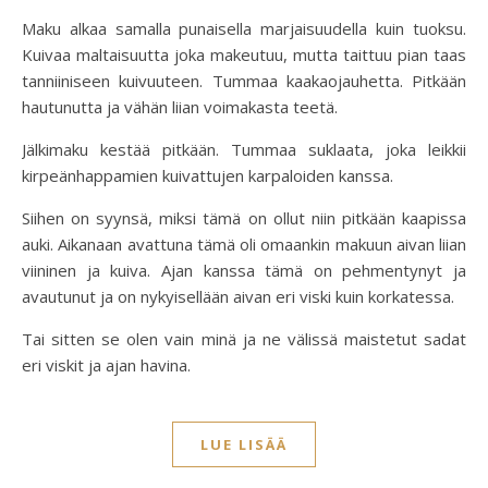
Maku alkaa samalla punaisella marjaisuudella kuin tuoksu.
Kuivaa maltaisuutta joka makeutuu, mutta taittuu pian taas
tanniiniseen kuivuuteen. Tummaa kaakaojauhetta. Pitkään
hautunutta ja vähän liian voimakasta teetä.
Jälkimaku kestää pitkään. Tummaa suklaata, joka leikkii
kirpeänhappamien kuivattujen karpaloiden kanssa.
Siihen on syynsä, miksi tämä on ollut niin pitkään kaapissa
auki. Aikanaan avattuna tämä oli omaankin makuun aivan liian
viininen ja kuiva. Ajan kanssa tämä on pehmentynyt ja
avautunut ja on nykyisellään aivan eri viski kuin korkatessa.
Tai sitten se olen vain minä ja ne välissä maistetut sadat
eri viskit ja ajan havina.
LUE LISÄÄ