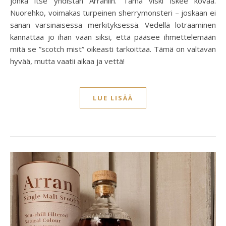
jonka itse yhdistän Arraniin. Tämä viski iskee kovaa.
Nuorehko, voimakas turpeinen sherrymonsteri – joskaan ei
sanan varsinaisessa merkityksessä. Vedellä lotraaminen
kannattaa jo ihan vaan siksi, että pääsee ihmettelemään
mitä se ”scotch mist” oikeasti tarkoittaa. Tämä on valtavan
hyvää, mutta vaatii aikaa ja vettä!
LUE LISÄÄ