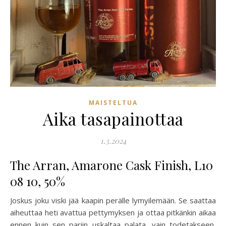
MAISTELTUA
Aika tasapainottaa
1.3.2024
The Arran, Amarone Cask Finish, L10
08 10, 50%
Joskus joku viski jää kaapin perälle lymyilemään. Se saattaa
aiheuttaa heti avattua pettymyksen ja ottaa pitkänkin aikaa
ennen kuin sen pariin uskaltaa palata, vain todetakseen,