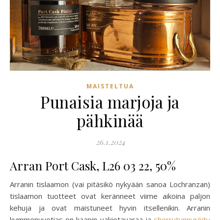
MAISTELTUA
Punaisia marjoja ja
pähkinää
26.1.2024
Arran Port Cask, L26 03 22, 50%
Arranin tislaamon (vai pitäsikö nykyään sanoa Lochranzan)
tislaamon tuotteet ovat keränneet viime aikoina paljon
kehuja ja ovat maistuneet hyvin itsellenikin. Arranin
kymmenvuotias on kaapin vakiotavaraa ja
sherrytynnyröity