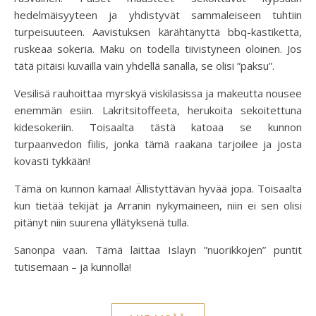
hedelmäisyyteen ja yhdistyvät sammaleiseen tuhtiin
turpeisuuteen. Aavistuksen kärähtänyttä bbq-kastiketta,
ruskeaa sokeria. Maku on todella tiivistyneen oloinen. Jos
tätä pitäisi kuvailla vain yhdellä sanalla, se olisi ”paksu”.
Vesilisä rauhoittaa myrskyä viskilasissa ja makeutta nousee
enemmän esiin. Lakritsitoffeeta, herukoita sekoitettuna
kidesokeriin. Toisaalta tästä katoaa se kunnon
turpaanvedon fiilis, jonka tämä raakana tarjoilee ja josta
kovasti tykkään!
Tämä on kunnon kamaa! Ällistyttävän hyvää jopa. Toisaalta
kun tietää tekijät ja Arranin nykymaineen, niin ei sen olisi
pitänyt niin suurena yllätyksenä tulla.
Sanonpa vaan. Tämä laittaa Islayn ”nuorikkojen” puntit
tutisemaan – ja kunnolla!