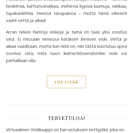
hedelmiä, karhunvatukkaa, meheviä kypsiä luumuja, nahkaa,
tupakanlehtiä. Hienoa tasapainoa – mutta tämä oikeasti
vaatii vettä ja aikaa!
Arran tekee hienoja viskejä ja tämä on taas yksi osoitus
siitä. Ei missään nimessä hätäisen ihmisen viski. Vettä ja
aikaa vaaditaan, mutta kun niitä on, niin tästä kuoriutuu upea
osoitus siitä, mitä nuori ikämerkitsemätönkin viski voi
parhaillaan olla.
LUE LISÄÄ
TERVETULOA!
Virtuaalinen Viskikaappi on harrastukseni nettijatke joka on