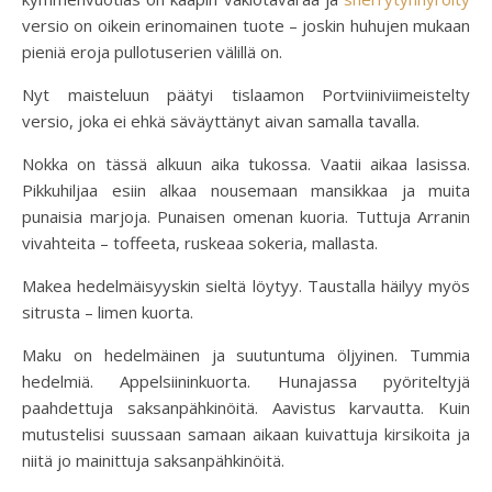
versio on oikein erinomainen tuote – joskin huhujen mukaan
pieniä eroja pullotuserien välillä on.
Nyt maisteluun päätyi tislaamon Portviiniviimeistelty
versio, joka ei ehkä säväyttänyt aivan samalla tavalla.
Nokka on tässä alkuun aika tukossa. Vaatii aikaa lasissa.
Pikkuhiljaa esiin alkaa nousemaan mansikkaa ja muita
punaisia marjoja. Punaisen omenan kuoria. Tuttuja Arranin
vivahteita – toffeeta, ruskeaa sokeria, mallasta.
Makea hedelmäisyyskin sieltä löytyy. Taustalla häilyy myös
sitrusta – limen kuorta.
Maku on hedelmäinen ja suutuntuma öljyinen. Tummia
hedelmiä. Appelsiininkuorta. Hunajassa pyöriteltyjä
paahdettuja saksanpähkinöitä. Aavistus karvautta. Kuin
mutustelisi suussaan samaan aikaan kuivattuja kirsikoita ja
niitä jo mainittuja saksanpähkinöitä.