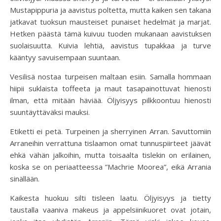
Mustapippuria ja aavistus poltetta, mutta kaiken sen takana
jatkavat tuoksun mausteiset punaiset hedelmät ja marjat.
Hetken päästä tämä kuivuu tuoden mukanaan aavistuksen
suolaisuutta. Kuivia lehtiä, aavistus tupakkaa ja turve
kääntyy savuisempaan suuntaan.
Vesilisä nostaa turpeisen maltaan esiin. Samalla hommaan
hiipii suklaista toffeeta ja maut tasapainottuvat hienosti
ilman, että mitään häviää. Öljyisyys pilkkoontuu hienosti
suuntäyttäväksi mauksi.
Etiketti ei petä. Turpeinen ja sherryinen Arran. Savuttomiin
Arraneihin verrattuna tislaamon omat tunnuspiirteet jäävät
ehkä vähän jalkoihin, mutta toisaalta tislekin on erilainen,
koska se on periaatteessa ”Machrie Moorea”, eikä Arrania
sinällään.
Kaikesta huokuu silti tisleen laatu. Öljyisyys ja tietty
taustalla vaaniva makeus ja appelsiinikuoret ovat jotain,