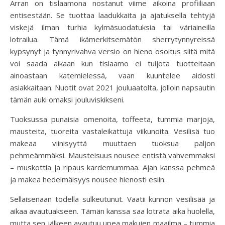
Arran on tislaamona nostanut viime aikoina profiiliaan
entisestään. Se tuottaa laadukkaita ja ajatuksella tehtyjä
viskejä ilman turhia kylmäsuodatuksia tai väriaineilla
lotrailua. Tämä ikämerkitsemätön sherrytynnyreissä
kypsynyt ja tynnyrivahva versio on hieno osoitus siitä mitä
voi saada aikaan kun tislaamo ei tuijota tuotteitaan
ainoastaan katemielessä, vaan kuuntelee aidosti
asiakkaitaan. Nuotit ovat 2021 jouluaatolta, jolloin napsautin
tämän auki omaksi jouluviskikseni.
Tuoksussa punaisia omenoita, toffeeta, tummia marjoja,
mausteita, tuoreita vastaleikattuja viikunoita. Vesilisä tuo
makeaa viinisyyttä muuttaen tuoksua paljon
pehmeämmäksi. Mausteisuus nousee entistä vahvemmaksi
– muskottia ja ripaus kardemummaa. Ajan kanssa pehmeä
ja makea hedelmäisyys nousee hienosti esiin.
Sellaisenaan todella sulkeutunut. Vaatii kunnon vesilisää ja
aikaa avautuakseen. Tämän kanssa saa lotrata aika huolella,
mutta sen jälkeen avautuu upea makujen maailma – tummia