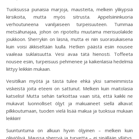
Tuoksussa punaisia marjoja, mausteita, melkein ylikypsiä
kirsikoita, mutta myös sitrusta. Appelsiininkuoria
verhoutuneena vaniljaiseen turpeisuuteen. Tummaa
metsähunajaa, johon on ripoteltu muutama merisuolakide
joukkoon. Sherrykin on läsnä, mutta ei niin suorasukaisena
kuin voisi äkkiseltään luulla. Hetken päästä esiin nousee
vaaleaa suklaisuutta. Vesi avaa tätä hienosti. Toffeeta
nousee esiin, turpeisuus pehmenee ja kaikenlaisia hedelmiä
liittyy leikkiin mukaan.
Vesitilkan myötä ja tästä tulee ehkä yksi sameimmista
viskeistä joita eteeni on sattunut. Melkein kuin maitolasia
katselisi! Mutta sehän tarkoittaa vaan sitä, että kaikki ne
mukavat luonnolliset öljyt ja makuaineet siellä alkavat
pilkkoutumaan, tuoden vielä lisää makua ja tuoksua mukaan
leikkiin!
Suuntuntuma on alkuun hyvin öljyinen – melkein kuin
oliiviöljyä. Maussa sherryä ja turvetta – ei sinällään yllätys.