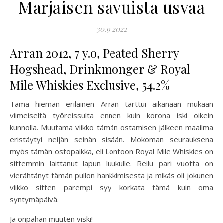
Marjaisen savuista usvaa
30.9.2022
Arran 2012, 7 y.o, Peated Sherry
Hogshead, Drinkmonger & Royal
Mile Whiskies Exclusive, 54.2%
Tämä hieman erilainen Arran tarttui aikanaan mukaan
viimeiseltä työreissulta ennen kuin korona iski oikein
kunnolla. Muutama viikko tämän ostamisen jälkeen maailma
eristäytyi neljän seinän sisään. Mokoman seurauksena
myös tämän ostopaikka, eli Lontoon Royal Mile Whiskies on
sittemmin laittanut lapun luukulle. Reilu pari vuotta on
vierähtänyt tämän pullon hankkimisesta ja mikäs oli jokunen
viikko sitten parempi syy korkata tämä kuin oma
syntymäpäivä.
Ja onpahan muuten viski!