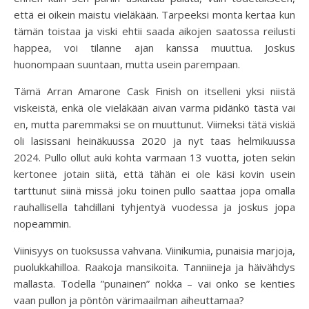
että ei oikein maistu vieläkään. Tarpeeksi monta kertaa kun
tämän toistaa ja viski ehtii saada aikojen saatossa reilusti
happea, voi tilanne ajan kanssa muuttua. Joskus
huonompaan suuntaan, mutta usein parempaan.
Tämä Arran Amarone Cask Finish on itselleni yksi niistä
viskeistä, enkä ole vieläkään aivan varma pidänkö tästä vai
en, mutta paremmaksi se on muuttunut. Viimeksi tätä viskiä
oli lasissani heinäkuussa 2020 ja nyt taas helmikuussa
2024. Pullo ollut auki kohta varmaan 13 vuotta, joten sekin
kertonee jotain siitä, että tähän ei ole käsi kovin usein
tarttunut siinä missä joku toinen pullo saattaa jopa omalla
rauhallisella tahdillani tyhjentyä vuodessa ja joskus jopa
nopeammin.
Viinisyys on tuoksussa vahvana. Viinikumia, punaisia marjoja,
puolukkahilloa. Raakoja mansikoita. Tanniineja ja häivähdys
mallasta. Todella ”punainen” nokka – vai onko se kenties
vaan pullon ja pöntön värimaailman aiheuttamaa?