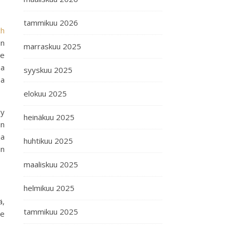
tammikuu 2026
ch
un
marraskuu 2025
ee
sa
syyskuu 2025
sa
elokuu 2025
yy
heinäkuu 2025
in
ja
huhtikuu 2025
in
maaliskuu 2025
helmikuu 2025
ä,
tammikuu 2025
se