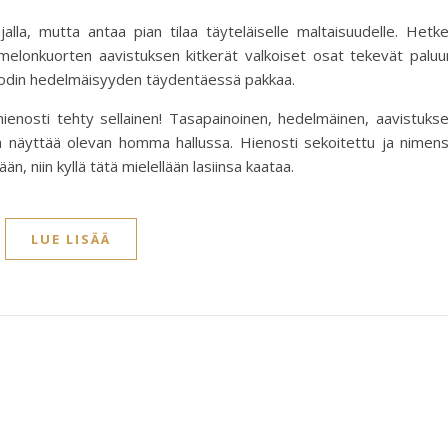
jalla, mutta antaa pian tilaa täyteläiselle maltaisuudelle. Hetk
elonkuorten aavistuksen kitkerät valkoiset osat tekevät paluu
woodin hedelmäisyyden täydentäessä pakkaa.
ienosti tehty sellainen! Tasapainoinen, hedelmäinen, aavistuks
a näyttää olevan homma hallussa. Hienosti sekoitettu ja nimen
, niin kyllä tätä mielellään lasiinsa kaataa.
LUE LISÄÄ