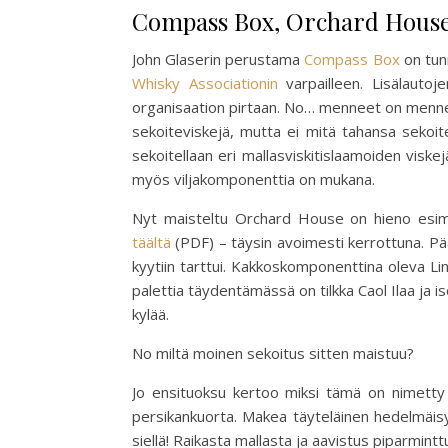
Compass Box, Orchard House, 
John Glaserin perustama
Compass Box
on tunn
Whisky Associationin
varpailleen. Lisälautoj
organisaation pirtaan. No… menneet on mennei
sekoiteviskejä, mutta ei mitä tahansa sekoit
sekoitellaan eri mallasviskitislaamoiden viske
myös viljakomponenttia on mukana.
Nyt maisteltu Orchard House on hieno esim
täältä
(PDF) – täysin avoimesti kerrottuna. Pää
kyytiin tarttui. Kakkoskomponenttina oleva L
palettia täydentämässä on tilkka Caol Ilaa ja 
kylää.
No miltä moinen sekoitus sitten maistuu?
Jo ensituoksu kertoo miksi tämä on nimetty
persikankuorta. Makea täyteläinen hedelmäisy
siellä! Raikasta mallasta ja aavistus piparmintt