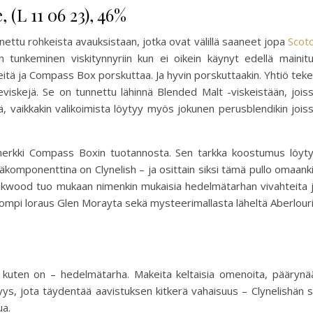
(L 11 06 23), 46%
ettu rohkeista avauksistaan, jotka ovat välillä saaneet jopa
Scot
en tunkeminen viskitynnyriin kun ei oikein käynyt edellä mainit
tä ja Compass Box porskuttaa. Ja hyvin porskuttaakin. Yhtiö tek
eviskejä. Se on tunnettu lähinnä Blended Malt -viskeistään, jois
jä, vaikkakin valikoimista löytyy myös jokunen perusblendikin jois
erkki Compass Boxin tuotannosta. Sen tarkka koostumus löyt
komponenttina on Clynelish – ja osittain siksi tämä pullo omaank
inkwood tuo mukaan nimenkin mukaisia hedelmätarhan vivahteita 
isompi loraus Glen Morayta sekä mysteerimallasta läheltä Aberlour
 kuten on – hedelmätarha. Makeita keltaisia omenoita, päärynä
ys, jota täydentää aavistuksen kitkerä vahaisuus – Clynelishän 
ua.