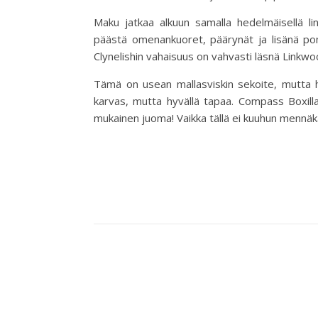
Maku jatkaa alkuun samalla hedelmäisellä lin
päästä omenankuoret, päärynät ja lisänä pom
Clynelishin vahaisuus on vahvasti läsnä Link
Tämä on usean mallasviskin sekoite, mutta h
karvas, mutta hyvällä tapaa. Compass Boxill
mukainen juoma! Vaikka tällä ei kuuhun mennäkään