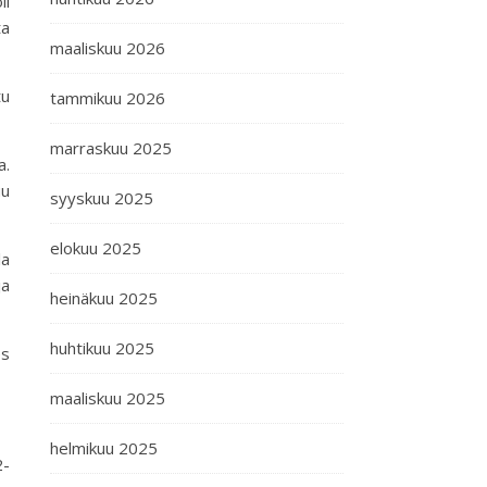
li
ta
maaliskuu 2026
tu
tammikuu 2026
marraskuu 2025
a.
uu
syyskuu 2025
elokuu 2025
la
ja
heinäkuu 2025
huhtikuu 2025
es
maaliskuu 2025
helmikuu 2025
2-