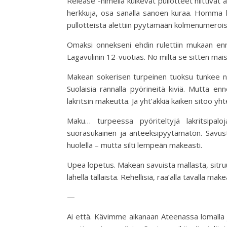
Release -nimellä kulkevat pullotteet niittivät 
herkkuja, osa sanalla sanoen kuraa. Homma l
pullotteista alettiin pyytämään kolmenumeroi
Omaksi onnekseni ehdin rulettiin mukaan enn
Lagavulinin 12-vuotias. No miltä se sitten mais
Makean sokerisen turpeinen tuoksu tunkee ne
Suolaisia rannalla pyörineitä kiviä. Mutta e
lakritsin makeutta. Ja yht’äkkiä kaiken sitoo y
Maku… turpeessa pyöriteltyjä lakritsipaloj
suorasukainen ja anteeksipyytämätön. Savust
huolella – mutta silti lempeän makeasti.
Upea lopetus. Makean savuista mallasta, sitruun
lähellä tällaista. Rehellisiä, raa’alla tavalla m
—
Ai että. Kävimme aikanaan Ateenassa lomalla j