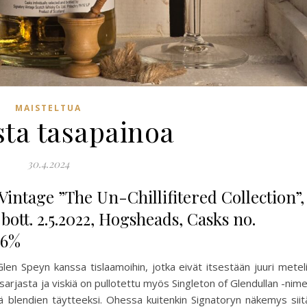
MAISTELTUA
sta tasapainoa
30.4.2024
 Vintage ”The Un-Chillifitered Collection”,
 bott. 2.5.2022, Hogsheads, Casks no.
46%
Glen Speyn kanssa tislaamoihin, jotka eivät itsestään juuri metel
sarjasta ja viskiä on pullotettu myös Singleton of Glendullan -nim
ä blendien täytteeksi. Ohessa kuitenkin Signatoryn näkemys siit