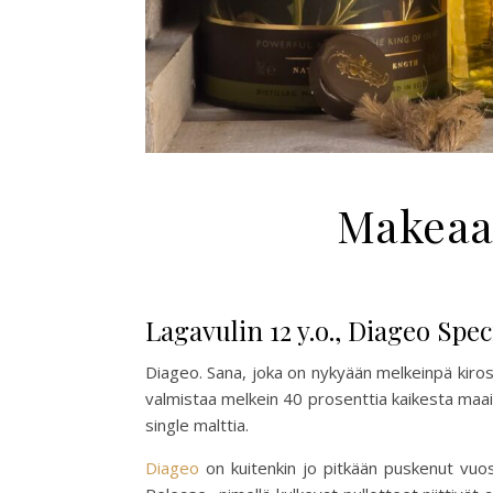
Makeaa
Lagavulin 12 y.o., Diageo Spec
Diageo. Sana, joka on nykyään melkeinpä kirosa
valmistaa melkein 40 prosenttia kaikesta maailm
single malttia.
Diageo
on kuitenkin jo pitkään puskenut vuosi