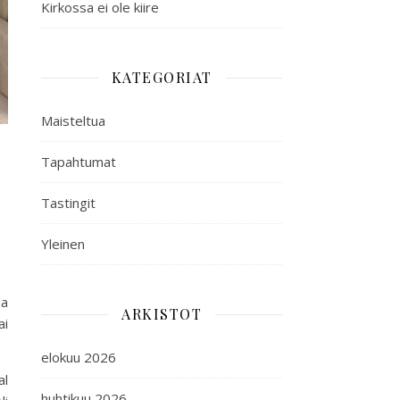
Kirkossa ei ole kiire
KATEGORIAT
Maisteltua
Tapahtumat
Tastingit
Yleinen
ja
ARKISTOT
ai
elokuu 2026
al
huhtikuu 2026