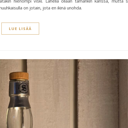
tätäkin hienompi viski. Lähellä ollaan tämänkin kanssa, mutta 
uuhkaisulla on jotain, jota en ikinä unohda.
LUE LISÄÄ