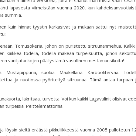
aikanaan mainetta versioina, joita ei saanut ihan mistä vaan. Osa o
ähti lapasesta viimeistään vuonna 2020, kun kahdeksanvuotiais
sia summia.
en kuin hinnat tyystin karkasivat ja mukaan sattui nyt maistet
tui:
nään. Tomusokeria, johon on puristettu sitruunanmehua. Kalkki
nnen kaikkea todella, todella makeaa turpeisuutta, johon sekoitt
hteen vaniljatankojen päällystämä vasullinen mestämansikoita!
a. Mustapippuria, suolaa. Maakellaria. Karboolitervaa. Todel
ettua ja nuotiossa pyöriteltyä sitruunaa. Tämä antaa turpaan 
akuorta, lakritsaa, turvetta. Voi kun kaikki Lagavulinit olisivat ed
akean turpeisia. Peittelemättömiä.
a löysin sieltä eräästä pikkuliikkeestä vuonna 2005 pullotetun 1