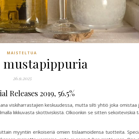
MAISTELTUA
 mustapippuria
26.9.2025
ial Releases 2019, 56.5%
na viskiharrastajien keskuudessa, mutta silti yhtiö joka omistaa 
alla liikkuvasta skottiviskistä. Olkoonkin se sitten sekoiteviskiä t
ttain myyntiin erikoiseriä omien tislaamoidensa tuotteita. Speci