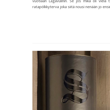
vuotiaan Lagavulinin. Se jos mikä oli vielä 
ratapölkkyterva joka siitä nousi nenään jo ensin