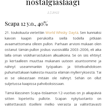
nostalgiaslaagi
2.7.2022
Scapa 12 y.o., 40%
21. toukokuuta vietettiin
World Whisky Daytä
. Sen kunniaksi
kaivoin kaapin perukoilta siellä todella pitkään
avaamattomana olleen pullon. Parhaan arvioni mukaan olen
ostanut tämän pullon joskus vuosivälillä 2003-2006, eli aika
lailla oman viskiharrastuksen alkuaikoina. Se on siis ehtinyt
jo kertaalleen muuttaa mukanani uuteen asuntoomme ja
nähnyt useammankin työpaikan- ja tittelivaihdoksen
puhumattakaan kaikesta muusta elämän myllerryksestä. Tai
ei se oikeastaan mitään ole nähnyt. Sehän on ollut
suljetussa kaapissa pahviboksissaan.
Tämä klassinen Scapa-tislaamon 12-vuotias on jo aikapäiviä
sitten lopetettu pullote. Scapan nykytuotanto on
valitettavasti itselleni melko vierasta ja valitettavasti