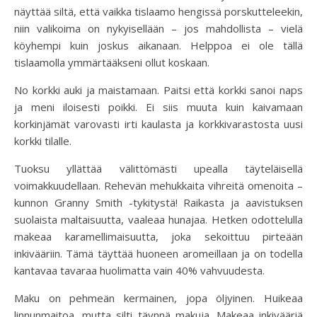
näyttää siltä, että vaikka tislaamo hengissä porskutteleekin,
niin valikoima on nykyisellään – jos mahdollista – vielä
köyhempi kuin joskus aikanaan. Helppoa ei ole tällä
tislaamolla ymmärtääkseni ollut koskaan.
No korkki auki ja maistamaan. Paitsi että korkki sanoi naps
ja meni iloisesti poikki. Ei siis muuta kuin kaivamaan
korkinjämät varovasti irti kaulasta ja korkkivarastosta uusi
korkki tilalle.
Tuoksu yllättää välittömästi upealla täyteläisellä
voimakkuudellaan. Rehevän mehukkaita vihreitä omenoita –
kunnon Granny Smith -tykitystä! Raikasta ja aavistuksen
suolaista maltaisuutta, vaaleaa hunajaa. Hetken odottelulla
makeaa karamellimaisuutta, joka sekoittuu pirteään
inkivääriin. Tämä täyttää huoneen aromeillaan ja on todella
kantavaa tavaraa huolimatta vain 40% vahvuudesta.
Maku on pehmeän kermainen, jopa öljyinen. Huikeaa
linnunmaitoa, mutta silti täynnä makuja. Makeaa inkivääriä