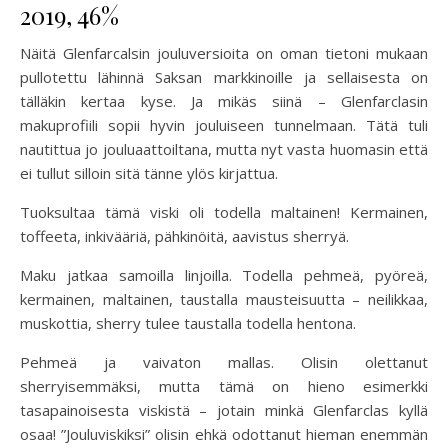
2019, 46%
Näitä Glenfarcalsin jouluversioita on oman tietoni mukaan
pullotettu lähinnä Saksan markkinoille ja sellaisesta on
tälläkin kertaa kyse. Ja mikäs siinä – Glenfarclasin
makuprofiili sopii hyvin jouluiseen tunnelmaan. Tätä tuli
nautittua jo jouluaattoiltana, mutta nyt vasta huomasin että
ei tullut silloin sitä tänne ylös kirjattua.
Tuoksultaa tämä viski oli todella maltainen! Kermainen,
toffeeta, inkivääriä, pähkinöitä, aavistus sherryä.
Maku jatkaa samoilla linjoilla. Todella pehmeä, pyöreä,
kermainen, maltainen, taustalla mausteisuutta – neilikkaa,
muskottia, sherry tulee taustalla todella hentona.
Pehmeä ja vaivaton mallas. Olisin olettanut
sherryisemmäksi, mutta tämä on hieno esimerkki
tasapainoisesta viskistä – jotain minkä Glenfarclas kyllä
osaa! ”Jouluviskiksi” olisin ehkä odottanut hieman enemmän