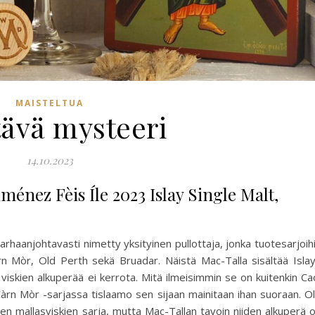
MAISTELTUA
tävä mysteeri
14.10.2023
énez Fèis Íle 2023 Islay Single Malt,
rhaanjohtavasti nimetty yksityinen pullottaja, jonka tuotesarjoih
rn Mòr, Old Perth sekä Bruadar. Näistä Mac-Talla sisältää Isla
 viskien alkuperää ei kerrota. Mitä ilmeisimmin se on kuitenkin Ca
 Càrn Mòr -sarjassa tislaamo sen sijaan mainitaan ihan suoraan. O
en mallasviskien sarja, mutta Mac-Tallan tavoin niiden alkuperä 