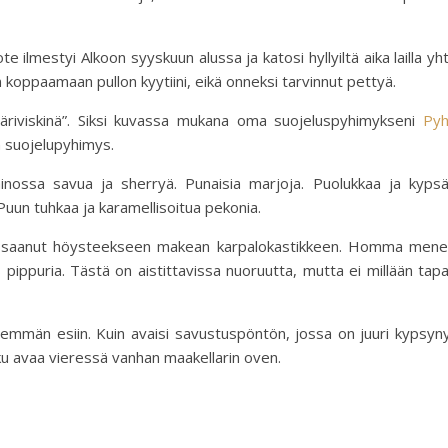
 ilmestyi Alkoon syyskuun alussa ja katosi hyllyiltä aika lailla yh
in koppaamaan pullon kyytiini, eikä onneksi tarvinnut pettyä.
äriviskinä”. Siksi kuvassa mukana oma suojeluspyhimykseni
Py
n suojelupyhimys.
nossa savua ja sherryä. Punaisia marjoja. Puolukkaa ja kyps
Puun tuhkaa ja karamellisoitua pekonia.
on saanut höysteekseen makean karpalokastikkeen. Homma men
pippuria. Tästä on aistittavissa nuoruutta, mutta ei millään tap
emmän esiin. Kuin avaisi savustuspöntön, jossa on juuri kypsyn
oku avaa vieressä vanhan maakellarin oven.