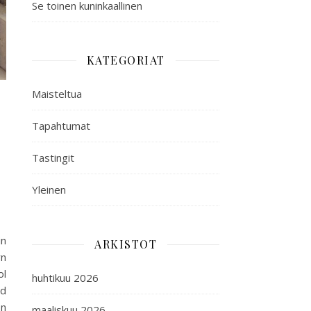
Se toinen kuninkaallinen
KATEGORIAT
Maisteltua
Tapahtumat
Tastingit
Yleinen
in
ARKISTOT
yn
ol
huhtikuu 2026
ld
on
maaliskuu 2026