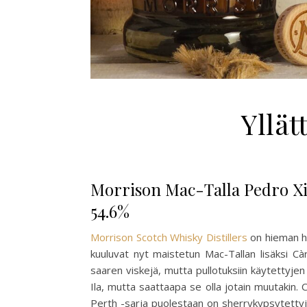
Yllät
Morrison Mac-Talla Pedro Xim
54.6%
Morrison Scotch Whisky Distillers
on hieman ha
kuuluvat nyt maistetun Mac-Tallan lisäksi Cà
saaren viskejä, mutta pullotuksiin käytettyjen
Ila, mutta saattaapa se olla jotain muutakin.
Perth -sarja puolestaan on sherrykypsytettyj