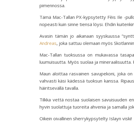
pimennossa.
Tämä Mac-Tallan PX-kypsytetty Fèis Ile -pullote
nopeasti kuin sinne tiensä löysi. Ehdin kuitenk
Avasin tämän jo aikanaan syyskuussa ”syntt
Andreas
, joka sattuu olemaan myös Skotlanni
Mac-Tallan tuoksussa on mukavassa tasapai
luumuisuutta. Myös suolaa ja mineraalisuutta. 
Maun aloittaa rasvainen savupekoni, joka 
vahvasti käsi kädessä tuoksun kanssa. Ripaus 
häiritsevällä tavalla.
Tilkka vettä nostaa suolaisen savuisuuden en
hyvin suolattuja tuoreita ahvenia ja samalla j
Oikein oivallinen sherrykypsytelty Islayn viski!