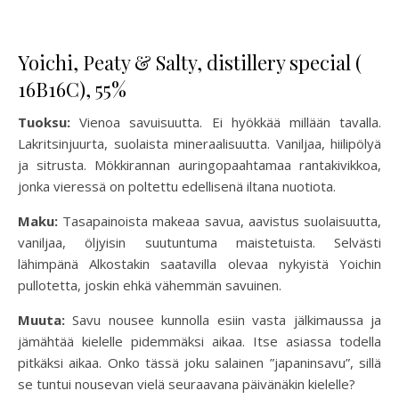
Yoichi, Peaty & Salty, distillery special (
16B16C), 55%
Tuoksu:
Vienoa savuisuutta. Ei hyökkää millään tavalla.
Lakritsinjuurta, suolaista mineraalisuutta. Vaniljaa, hiilipölyä
ja sitrusta. Mökkirannan auringopaahtamaa rantakivikkoa,
jonka vieressä on poltettu edellisenä iltana nuotiota.
Maku:
Tasapainoista makeaa savua, aavistus suolaisuutta,
vaniljaa, öljyisin suutuntuma maistetuista. Selvästi
lähimpänä Alkostakin saatavilla olevaa nykyistä Yoichin
pullotetta, joskin ehkä vähemmän savuinen.
Muuta:
Savu nousee kunnolla esiin vasta jälkimaussa ja
jämähtää kielelle pidemmäksi aikaa. Itse asiassa todella
pitkäksi aikaa. Onko tässä joku salainen ”japaninsavu”, sillä
se tuntui nousevan vielä seuraavana päivänäkin kielelle?