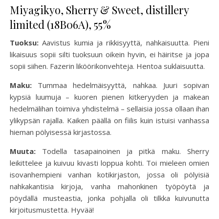
Miyagikyo, Sherry & Sweet, distillery
limited (18B06A), 55%
Tuoksu:
Aavistus kumia ja rikkisyyttä, nahkaisuutta. Pieni
likaisuus sopii silti tuoksuun oikein hyvin, ei häiritse ja jopa
sopii siihen. Fazerin liköörikonvehteja. Hentoa suklaisuutta.
Maku:
Tummaa hedelmäisyyttä, nahkaa. Juuri sopivan
kypsiä luumuja – kuoren pienen kitkeryyden ja makean
hedelmälihan toimiva yhdistelmä – sellaisia jossa ollaan ihan
ylikypsän rajalla. Kaiken päällä on fiilis kuin istuisi vanhassa
hieman pölyisessä kirjastossa.
Muuta:
Todella tasapainoinen ja pitkä maku. Sherry
leikittelee ja kuivuu kivasti loppua kohti. Toi mieleen omien
isovanhempieni vanhan kotikirjaston, jossa oli pölyisiä
nahkakantisia kirjoja, vanha mahonkinen työpöytä ja
pöydällä musteastia, jonka pohjalla oli tilkka kuivunutta
kirjoitusmustetta. Hyvää!