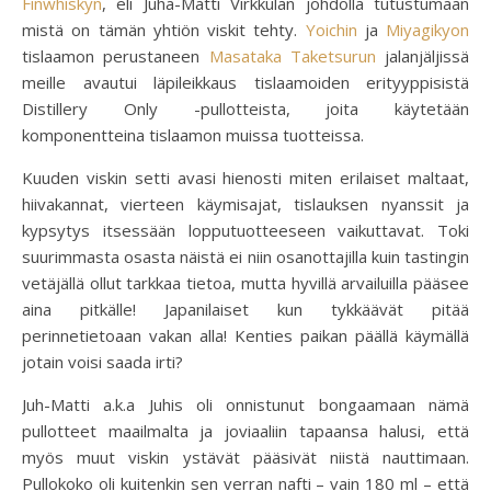
Finwhiskyn
, eli Juha-Matti Virkkulan johdolla tutustumaan
mistä on tämän yhtiön viskit tehty.
Yoichin
ja
Miyagikyon
tislaamon perustaneen
Masataka Taketsurun
jalanjäljissä
meille avautui läpileikkaus tislaamoiden erityyppisistä
Distillery Only -pullotteista, joita käytetään
komponentteina tislaamon muissa tuotteissa.
Kuuden viskin setti avasi hienosti miten erilaiset maltaat,
hiivakannat, vierteen käymisajat, tislauksen nyanssit ja
kypsytys itsessään lopputuotteeseen vaikuttavat. Toki
suurimmasta osasta näistä ei niin osanottajilla kuin tastingin
vetäjällä ollut tarkkaa tietoa, mutta hyvillä arvailuilla pääsee
aina pitkälle! Japanilaiset kun tykkäävät pitää
perinnetietoaan vakan alla! Kenties paikan päällä käymällä
jotain voisi saada irti?
Juh-Matti a.k.a Juhis oli onnistunut bongaamaan nämä
pullotteet maailmalta ja joviaaliin tapaansa halusi, että
myös muut viskin ystävät pääsivät niistä nauttimaan.
Pullokoko oli kuitenkin sen verran nafti – vain 180 ml – että