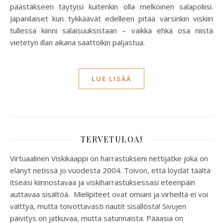
päästäkseen täytyisi kuitenkin olla melkoinen salapoliisi.
Japanilaiset kun tykkäävät edelleen pitää varsinkin viskiin
tullessa kiinni salaisuuksistaan – vaikka ehkä osa niistä
vietetyn illan aikana saattoikin paljastua.
LUE LISÄÄ
TERVETULOA!
Virtuaalinen Viskikaappi on harrastukseni nettijatke joka on
elänyt netissä jo vuodesta 2004. Toivon, että löydät täältä
itseäsi kiinnostavaa ja viskiharrastuksessasi eteenpäin
auttavaa sisältöä. Mielipiteet ovat omiani ja virheiltä ei voi
välttyä, mutta toivottavasti nautit sisällöstä! Sivujen
päivitys on jatkuvaa, mutta satunnaista. Pääasia on