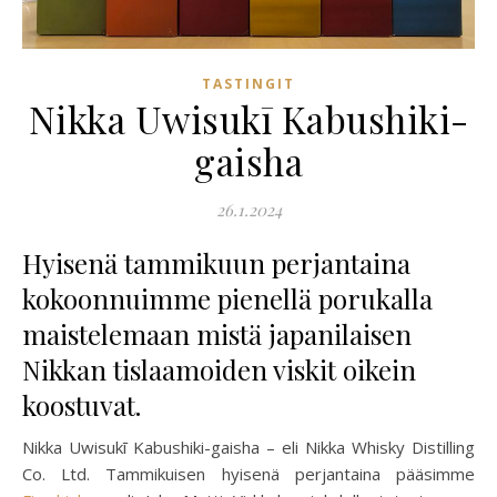
TASTINGIT
Nikka Uwisukī Kabushiki-
gaisha
26.1.2024
Hyisenä tammikuun perjantaina
kokoonnuimme pienellä porukalla
maistelemaan mistä japanilaisen
Nikkan tislaamoiden viskit oikein
koostuvat.
Nikka Uwisukī Kabushiki-gaisha – eli Nikka Whisky Distilling
Co. Ltd. Tammikuisen hyisenä perjantaina pääsimme