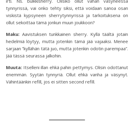
irti. Ns. bulkkisherry. Olisiko ollut vähän väsyneessä
tynnyrissä, vai onko tehty siksi, että voidaan sanoa osan
viskistä kypsyneen sherrytynnyrissä ja tarkoituksena on
ollut sekoittaa tämä jonkun muun joukkoon?
Maku:
Aavistuksen tunkkainen sherry. Kyllä täältä jotain
hedelmiä löytyy, mutta jotenkin tämä jää vajaaksi. Menee
sarjaan ”kyllähän tätä juo, mutta jotenkin odotin parempaa”.
Jää tässä seurassa jalkohin.
Muuta:
Itselleni illan ehkä pahin pettymys. Olisin odottanut
enemmän. Syytän tynnyriä. Ollut ehkä vanha ja väsynyt.
Vähintäänkin refill, jos ei sitten second refill.