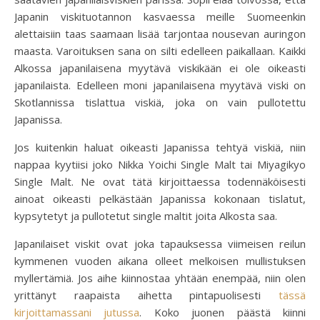
Japanin viskituotannon kasvaessa meille Suomeenkin
alettaisiin taas saamaan lisää tarjontaa nousevan auringon
maasta. Varoituksen sana on silti edelleen paikallaan. Kaikki
Alkossa japanilaisena myytävä viskikään ei ole oikeasti
japanilaista. Edelleen moni japanilaisena myytävä viski on
Skotlannissa tislattua viskiä, joka on vain pullotettu
Japanissa.
Jos kuitenkin haluat oikeasti Japanissa tehtyä viskiä, niin
nappaa kyytiisi joko Nikka Yoichi Single Malt tai Miyagikyo
Single Malt. Ne ovat tätä kirjoittaessa todennäköisesti
ainoat oikeasti pelkästään Japanissa kokonaan tislatut,
kypsytetyt ja pullotetut single maltit joita Alkosta saa.
Japanilaiset viskit ovat joka tapauksessa viimeisen reilun
kymmenen vuoden aikana olleet melkoisen mullistuksen
myllertämiä. Jos aihe kiinnostaa yhtään enempää, niin olen
yrittänyt raapaista aihetta pintapuolisesti
tässä
kirjoittamassani jutussa
. Koko juonen päästä kiinni