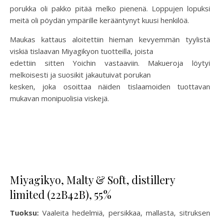
porukka oli pakko pitää melko pienenä. Loppujen lopuksi
meitä oli pöydän ympärille kerääntynyt kuusi henkilöä.
Maukas kattaus aloitettiin hieman kevyemmän tyylistä
viskiä tislaavan Miyagikyon tuotteilla, joista
edettiin sitten Yoichin vastaaviin. Makueroja löytyi
melkoisesti ja suosikit jakautuivat porukan
kesken, joka osoittaa näiden tislaamoiden tuottavan
mukavan monipuolisia viskejä.
Miyagikyo, Malty & Soft, distillery
limited (22B42B), 55%
Tuoksu:
Vaaleita hedelmiä, persikkaa, mallasta, sitruksen