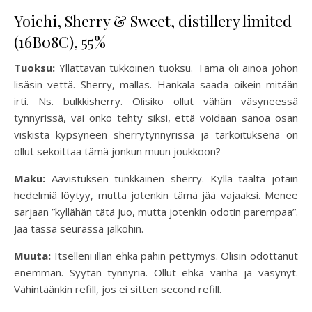
Yoichi, Sherry & Sweet, distillery limited
(16B08C), 55%
Tuoksu:
Yllättävän tukkoinen tuoksu. Tämä oli ainoa johon
lisäsin vettä. Sherry, mallas. Hankala saada oikein mitään
irti. Ns. bulkkisherry. Olisiko ollut vähän väsyneessä
tynnyrissä, vai onko tehty siksi, että voidaan sanoa osan
viskistä kypsyneen sherrytynnyrissä ja tarkoituksena on
ollut sekoittaa tämä jonkun muun joukkoon?
Maku:
Aavistuksen tunkkainen sherry. Kyllä täältä jotain
hedelmiä löytyy, mutta jotenkin tämä jää vajaaksi. Menee
sarjaan ”kyllähän tätä juo, mutta jotenkin odotin parempaa”.
Jää tässä seurassa jalkohin.
Muuta:
Itselleni illan ehkä pahin pettymys. Olisin odottanut
enemmän. Syytän tynnyriä. Ollut ehkä vanha ja väsynyt.
Vähintäänkin refill, jos ei sitten second refill.