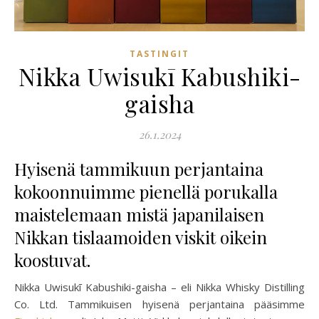
TASTINGIT
Nikka Uwisukī Kabushiki-
gaisha
26.1.2024
Hyisenä tammikuun perjantaina
kokoonnuimme pienellä porukalla
maistelemaan mistä japanilaisen
Nikkan tislaamoiden viskit oikein
koostuvat.
Nikka Uwisukī Kabushiki-gaisha – eli Nikka Whisky Distilling
Co. Ltd. Tammikuisen hyisenä perjantaina pääsimme