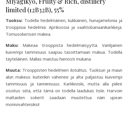
Miyagikyo, Fruity & Rich, distillery
limited (12B32B), 55%
Tuoksu:
Todella hedelmäinen, kukkainen, hunajamelonia ja
trooppisia hedelmiä. Aprikoosia ja vaahtobanaanikarkkeja.
Tomusokerisen makea.
Maku:
Makeaa trooppista hedelmäisyyttä. Vaniljainen
kuivempi tammisuus saapuu tasoittamaan makua. Todella
täyteläinen. Mallas maistuu hienosti mukana.
Muuta:
Trooppisten hedelmien ilotulitus. Tuoksun ja maun
alun makeus kuitenkin vähenee ja alta paljastuu kuivempi
tammisuus ja tanniinisuus. Karkkiviski, mutta alla piilee
osoitus siitä, että tämä on todella laadukas tisle. Harvoin
maltaiden sokerit saadaan muutettua näin upean
monivivahteisiksi!