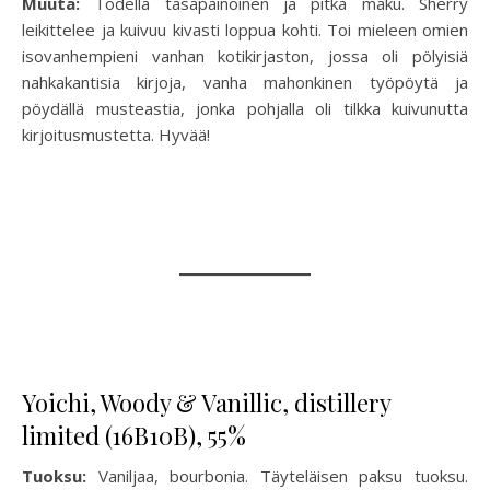
Muuta:
Todella tasapainoinen ja pitkä maku. Sherry
leikittelee ja kuivuu kivasti loppua kohti. Toi mieleen omien
isovanhempieni vanhan kotikirjaston, jossa oli pölyisiä
nahkakantisia kirjoja, vanha mahonkinen työpöytä ja
pöydällä musteastia, jonka pohjalla oli tilkka kuivunutta
kirjoitusmustetta. Hyvää!
Yoichi, Woody & Vanillic, distillery
limited (16B10B), 55%
Tuoksu:
Vaniljaa, bourbonia. Täyteläisen paksu tuoksu.