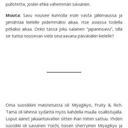
pullotetta, joskin ehkä vähemmän savuinen.
Muuta:
Savu nousee kunnolla esiin vasta jälkimaussa ja
jämähtää kielelle pidemmäksi aikaa. Itse asiassa todella
pitkäksi aikaa. Onko tässä joku salainen ”japaninsavu”, sillä
se tuntui nousevan vielä seuraavana päivänäkin kielelle?
Oma suosikkini maistetuista oli Miyagikyo, Fruity & Rich.
Tämä oli lähinnä sydäntä myös kahdella muulla osallistujalla.
Loput äänet jakaantuivatkin sitten ihan miten sattuu. Yhden
suosikki oli savuinen Yoichi, toisen sherryinen Miyagikyo ja