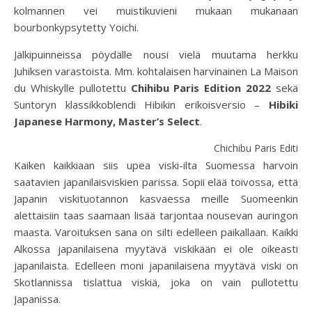
kolmannen vei muistikuvieni mukaan mukanaan
bourbonkypsytetty Yoichi.
Jälkipuinneissa pöydälle nousi vielä muutama herkku
Juhiksen varastoista. Mm. kohtalaisen harvinainen La Maison
du Whiskylle pullotettu
Chihibu Paris Edition 2022
sekä
Suntoryn klassikkoblendi Hibikin erikoisversio –
Hibiki
Japanese Harmony, Master’s Select
.
Chichibu Paris Editio
Kaiken kaikkiaan siis upea viski-ilta Suomessa harvoin
saatavien japanilaisviskien parissa. Sopii elää toivossa, että
Japanin viskituotannon kasvaessa meille Suomeenkin
alettaisiin taas saamaan lisää tarjontaa nousevan auringon
maasta. Varoituksen sana on silti edelleen paikallaan. Kaikki
Alkossa japanilaisena myytävä viskikään ei ole oikeasti
japanilaista. Edelleen moni japanilaisena myytävä viski on
Skotlannissa tislattua viskiä, joka on vain pullotettu
Japanissa.