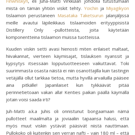
Finwhiskyn
, eli Juha-Matti Virkkulan johdolla tutustumaan
mistä on tämän yhtiön viskit tehty.
Yoichin
ja
Miyagikyon
tislaamon perustaneen
Masataka Taketsurun
jalanjäljissä
meille avautui läpileikkaus tislaamoiden erityyppisistä
Distillery Only -pullotteista, joita käytetään
komponentteina tislaamon muissa tuotteissa.
Kuuden viskin setti avasi hienosti miten erilaiset maltaat,
hiivakannat, vierteen käymisajat, tislauksen nyanssit ja
kypsytys itsessään lopputuotteeseen vaikuttavat. Toki
suurimmasta osasta näistä ei niin osanottajilla kuin tastingin
vetäjällä ollut tarkkaa tietoa, mutta hyvillä arvailuilla pääsee
aina pitkälle! Japanilaiset kun tykkäävät pitää
perinnetietoaan vakan alla! Kenties paikan päällä käymällä
jotain voisi saada irti?
Juh-Matti a.k.a Juhis oli onnistunut bongaamaan nämä
pullotteet maailmalta ja joviaaliin tapaansa halusi, että
myös muut viskin ystävät pääsivät niistä nauttimaan.
Pullokoko oli kuitenkin sen verran nafti – vain 180 ml – että