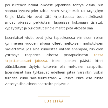
Jos kuitenkin haluat oikeasti Japanissa tehtyä viskiä, niin
nappaa kyytiisi joko Nikka Yoichi Single Malt tai Miyagikyo
Single Malt. Ne ovat tätä kirjoittaessa todennäköisesti
ainoat oikeasti pelkästään Japanissa kokonaan tislatut,
kypsytetyt ja pullotetut single maltit joita Alkosta saa.
Japanilaiset viskit ovat joka tapauksessa viimeisen reilun
kymmenen vuoden aikana olleet melkoisen mullistuksen
myllertämiä. Jos aihe kiinnostaa yhtään enempää, niin olen
yrittänyt raapaista aihetta pintapuolisesti
tässä
kirjoittamassani jutussa
. Koko juonen päästä kiinni
päästäkseen täytyisi kuitenkin olla melkoinen salapoliisi.
Japanilaiset kun tykkäävät edelleen pitää varsinkin viskiin
tullessa kiinni salaisuuksistaan – vaikka ehkä osa niistä
vietetyn illan aikana saattoikin paljastua.
LUE LISÄÄ