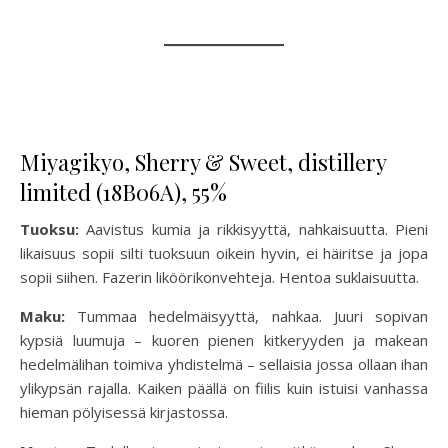
Miyagikyo, Sherry & Sweet, distillery
limited (18B06A), 55%
Tuoksu:
Aavistus kumia ja rikkisyyttä, nahkaisuutta. Pieni
likaisuus sopii silti tuoksuun oikein hyvin, ei häiritse ja jopa
sopii siihen. Fazerin liköörikonvehteja. Hentoa suklaisuutta.
Maku:
Tummaa hedelmäisyyttä, nahkaa. Juuri sopivan
kypsiä luumuja – kuoren pienen kitkeryyden ja makean
hedelmälihan toimiva yhdistelmä – sellaisia jossa ollaan ihan
ylikypsän rajalla. Kaiken päällä on fiilis kuin istuisi vanhassa
hieman pölyisessä kirjastossa.