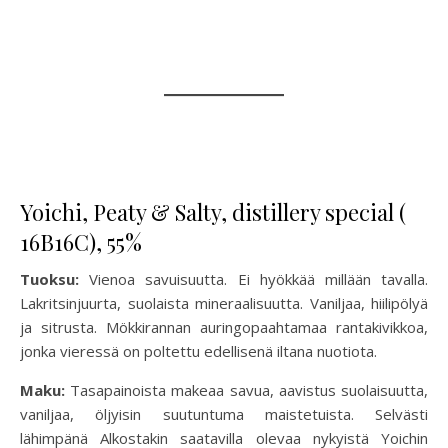
Yoichi, Peaty & Salty, distillery special (
16B16C), 55%
Tuoksu:
Vienoa savuisuutta. Ei hyökkää millään tavalla.
Lakritsinjuurta, suolaista mineraalisuutta. Vaniljaa, hiilipölyä
ja sitrusta. Mökkirannan auringopaahtamaa rantakivikkoa,
jonka vieressä on poltettu edellisenä iltana nuotiota.
Maku:
Tasapainoista makeaa savua, aavistus suolaisuutta,
vaniljaa, öljyisin suutuntuma maistetuista. Selvästi
lähimpänä Alkostakin saatavilla olevaa nykyistä Yoichin