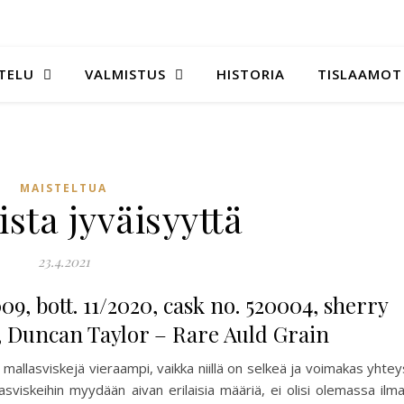
TELU
VALMISTUS
HISTORIA
TISLAAMOT
MAISTELTUA
sta jyväisyyttä
23.4.2021
009, bott. 11/2020, cask no. 520004, sherry
7%, Duncan Taylor – Rare Auld Grain
mallasviskejä vieraampi, vaikka niillä on selkeä ja voimakas yhtey
asviskeihin myydään aivan erilaisia määriä, ei olisi olemassa ilm