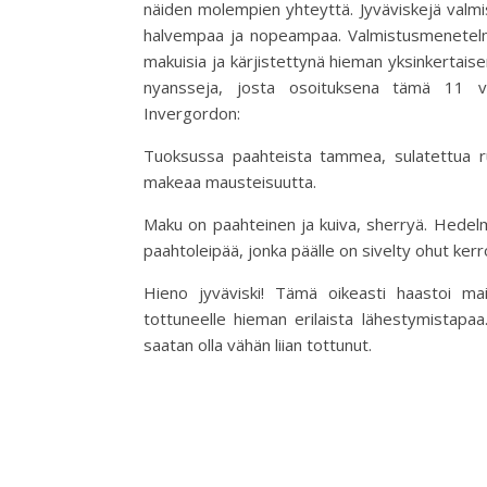
näiden molempien yhteyttä. Jyväviskejä val
halvempaa ja nopeampaa. Valmistusmenetelm
makuisia ja kärjistettynä hieman yksinkertaisem
nyansseja, josta osoituksena tämä 11 v
Invergordon:
Tuoksussa paahteista tammea, sulatettua rus
makeaa mausteisuutta.
Maku on paahteinen ja kuiva, sherryä. Hedelm
paahtoleipää, jonka päälle on sivelty ohut kerr
Hieno jyväviski! Tämä oikeasti haastoi mai
tottuneelle hieman erilaista lähestymistapaa
saatan olla vähän liian tottunut.