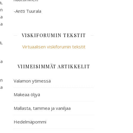
a,
an
-Antti Tuurala
ja
ma
VISKIFORUMIN TEKSTIT
ä,
Virtuaalisen viskiforumin tekstit
sa
VIIMEISIMMÄT ARTIKKELIT
in
Valamon ytimessä
ta
Makeaa öljyä
Mallasta, tammea ja vaniljaa
Hedelmäpommi