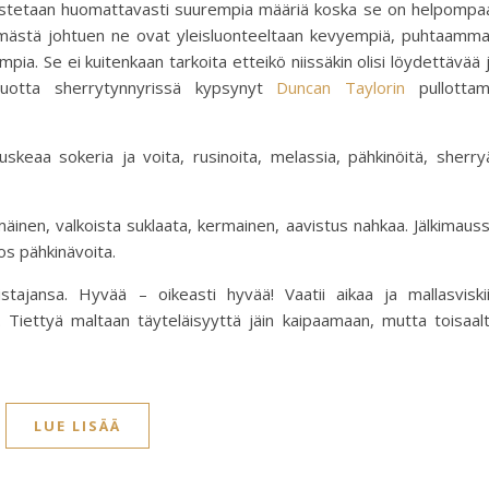
mistetaan huomattavasti suurempia määriä koska se on helpompa
ästä johtuen ne ovat yleisluonteeltaan kevyempiä, puhtaamm
pia. Se ei kuitenkaan tarkoita etteikö niissäkin olisi löydettävää 
uotta sherrytynnyrissä kypsynyt
Duncan Taylorin
pullotta
keaa sokeria ja voita, rusinoita, melassia, pähkinöitä, sherry
äinen, valkoista suklaata, kermainen, aavistus nahkaa. Jälkimaus
os pähkinävoita.
stajansa. Hyvää – oikeasti hyvää! Vaatii aikaa ja mallasviski
. Tiettyä maltaan täyteläisyyttä jäin kaipaamaan, mutta toisaal
LUE LISÄÄ