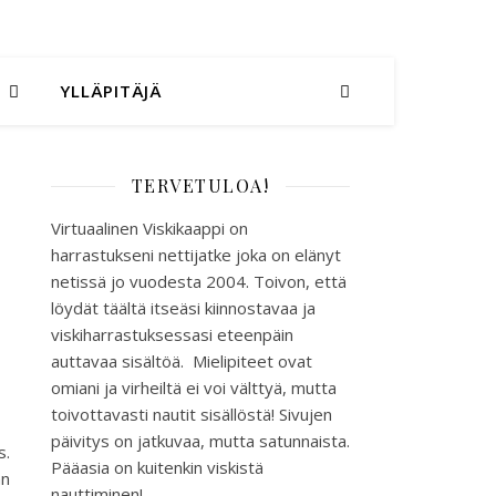
YLLÄPITÄJÄ
TERVETULOA!
Virtuaalinen Viskikaappi on
harrastukseni nettijatke joka on elänyt
netissä jo vuodesta 2004. Toivon, että
löydät täältä itseäsi kiinnostavaa ja
viskiharrastuksessasi eteenpäin
auttavaa sisältöä. Mielipiteet ovat
omiani ja virheiltä ei voi välttyä, mutta
toivottavasti nautit sisällöstä! Sivujen
päivitys on jatkuvaa, mutta satunnaista.
s.
Pääasia on kuitenkin viskistä
an
nauttiminen!