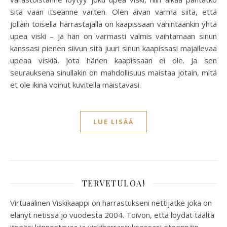
sitä vaan itseänne varten. Olen aivan varma siitä, että
jollain toisella harrastajalla on kaapissaan vähintäänkin yhtä
upea viski – ja hän on varmasti valmis vaihtamaan sinun
kanssasi pienen siivun sitä juuri sinun kaapissasi majailevaa
upeaa viskiä, jota hänen kaapissaan ei ole. Ja sen
seurauksena sinullakin on mahdollisuus maistaa jotain, mitä
et ole ikinä voinut kuvitella maistavasi.
LUE LISÄÄ
TERVETULOA!
Virtuaalinen Viskikaappi on harrastukseni nettijatke joka on
elänyt netissä jo vuodesta 2004. Toivon, että löydät täältä