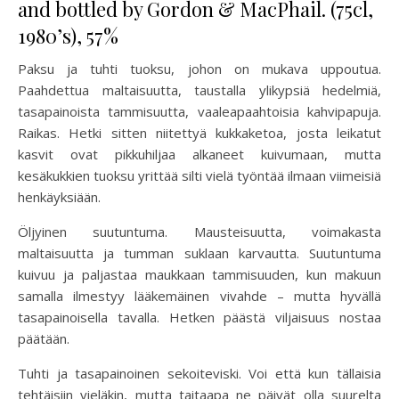
and bottled by Gordon & MacPhail. (75cl,
1980’s), 57%
Paksu ja tuhti tuoksu, johon on mukava uppoutua.
Paahdettua maltaisuutta, taustalla ylikypsiä hedelmiä,
tasapainoista tammisuutta, vaaleapaahtoisia kahvipapuja.
Raikas. Hetki sitten niitettyä kukkaketoa, josta leikatut
kasvit ovat pikkuhiljaa alkaneet kuivumaan, mutta
kesäkukkien tuoksu yrittää silti vielä työntää ilmaan viimeisiä
henkäyksiään.
Öljyinen suutuntuma. Mausteisuutta, voimakasta
maltaisuutta ja tumman suklaan karvautta. Suutuntuma
kuivuu ja paljastaa maukkaan tammisuuden, kun makuun
samalla ilmestyy lääkemäinen vivahde – mutta hyvällä
tasapainoisella tavalla. Hetken päästä viljaisuus nostaa
päätään.
Tuhti ja tasapainoinen sekoiteviski. Voi että kun tällaisia
tehtäisiin vieläkin, mutta taitaapa ne päivät olla suurelta