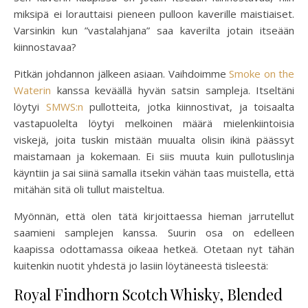
miksipä ei lorauttaisi pieneen pulloon kaverille maistiaiset.
Varsinkin kun ”vastalahjana” saa kaverilta jotain itseään
kiinnostavaa?
Pitkän johdannon jälkeen asiaan. Vaihdoimme
Smoke on the
Waterin
kanssa keväällä hyvän satsin sampleja. Itseltäni
löytyi
SMWS:n
pullotteita, jotka kiinnostivat, ja toisaalta
vastapuolelta löytyi melkoinen määrä mielenkiintoisia
viskejä, joita tuskin mistään muualta olisin ikinä päässyt
maistamaan ja kokemaan. Ei siis muuta kuin pullotuslinja
käyntiin ja sai siinä samalla itsekin vähän taas muistella, että
mitähän sitä oli tullut maisteltua.
Myönnän, että olen tätä kirjoittaessa hieman jarrutellut
saamieni samplejen kanssa. Suurin osa on edelleen
kaapissa odottamassa oikeaa hetkeä. Otetaan nyt tähän
kuitenkin nuotit yhdestä jo lasiin löytäneestä tisleestä:
Royal Findhorn Scotch Whisky, Blended