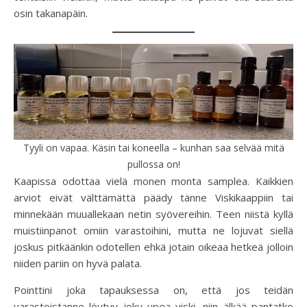
osin takanapäin.
Tyyli on vapaa. Käsin tai koneella – kunhan saa selvää mitä
pullossa on!
Kaapissa odottaa vielä monen monta samplea. Kaikkien
arviot eivät välttämättä päädy tänne Viskikaappiin tai
minnekään muuallekaan netin syövereihin. Teen niistä kyllä
muistiinpanot omiin varastoihini, mutta ne lojuvat siellä
joskus pitkäänkin odotellen ehkä jotain oikeaa hetkeä jolloin
niiden pariin on hyvä palata.
Pointtini joka tapauksessa on, että jos teidän
varastoistanne löytyy joku upea viski, niin älkää pantatko