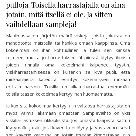
pulloja. Toisella harrastajalla on aina
jotain, mitä itsellä ei ole. Ja sitten
vaihdellaan sampleja!
Maailmassa on järjetön määrä viskejä, joista jokaista on
mahdotonta maistella tai hankkia omaan kaappiinsa. Oma
kokoelmani on ihan kohtuullinen ja tulen sen kanssa
toimeen, mutta jo harrastuksen lähipiiristä löytyy ihmisiä
joiden rinnalla oma kokoelmani kalpenee tyystin.
Viskiharrastamisessa on kuitenkin se kiva puoli, että
minkäänlaista kateutta esiintyy kokemukseni mukaan
erittäin harvoin. Toisilla on aikaa harrastaa enemmän,
toisilla taasen kokoelmaa kertyy ihan huomaamatta.
Ja kun sitä kokoelmaa kertyy, niin valtaosa harrastajista on
myös valmis jakamaan omastaan. Samplevaihto on yksi
viskiharrastuksen rikkauksista. Jos omasta kaapista sattuu
löytymään jotain jota kaverilta ei löydy ja vastavuoroisesti
sen kaverin kaapissa on jotain itseään kiinnostavaa, niin