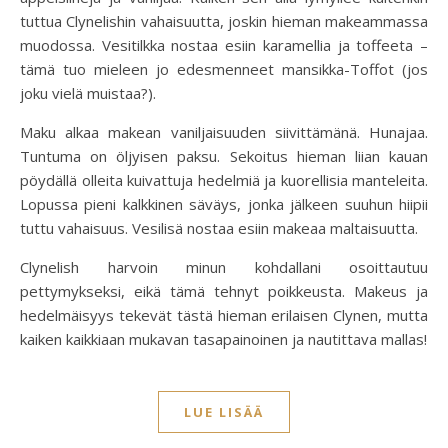
tuttua Clynelishin vahaisuutta, joskin hieman makeammassa
muodossa. Vesitilkka nostaa esiin karamellia ja toffeeta –
tämä tuo mieleen jo edesmenneet mansikka-Toffot (jos
joku vielä muistaa?).
Maku alkaa makean vaniljaisuuden siivittämänä. Hunajaa.
Tuntuma on öljyisen paksu. Sekoitus hieman liian kauan
pöydällä olleita kuivattuja hedelmiä ja kuorellisia manteleita.
Lopussa pieni kalkkinen säväys, jonka jälkeen suuhun hiipii
tuttu vahaisuus. Vesilisä nostaa esiin makeaa maltaisuutta.
Clynelish harvoin minun kohdallani osoittautuu
pettymykseksi, eikä tämä tehnyt poikkeusta. Makeus ja
hedelmäisyys tekevät tästä hieman erilaisen Clynen, mutta
kaiken kaikkiaan mukavan tasapainoinen ja nautittava mallas!
LUE LISÄÄ