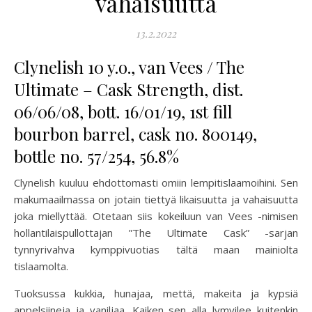
vahaisuutta
13.2.2022
Clynelish 10 y.o., van Vees / The
Ultimate – Cask Strength, dist.
06/06/08, bott. 16/01/19, 1st fill
bourbon barrel, cask no. 800149,
bottle no. 57/254, 56.8%
Clynelish kuuluu ehdottomasti omiin lempitislaamoihini. Sen
makumaailmassa on jotain tiettyä likaisuutta ja vahaisuutta
joka miellyttää. Otetaan siis kokeiluun van Vees -nimisen
hollantilaispullottajan ”The Ultimate Cask” -sarjan
tynnyrivahva kymppivuotias tältä maan mainiolta
tislaamolta.
Tuoksussa kukkia, hunajaa, mettä, makeita ja kypsiä
appelsiineja ja vaniljaa. Kaiken sen alla lymyilee kuitenkin