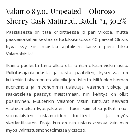
Valamo 8 y.o., Unpeated – Oloroso
Sherry Cask Matured, Batch #1, 50.2%
Pääsiäisestä on tätä kirjoittaessa jo pari viikkoa, mutta
pääsiäisaikahan kestää ortodoksikirkossa 40 päivää! Oli siis
hyvä syy siis maistaa ajatuksen kanssa pieni tilkka
Valamolaista!
Ikänsä puolesta tämä alkaa olla jo ihan oikean viskin iässä.
Pullotusajankohdasta ja iästä päätellen, kyseessä on
kuitenkin tislaamon ns. alkuaikojen tislettä. Mitä olen hieman
nuorempia ja myöhemmin tislattuja Valamon viskejä ja
raakatisleitä päässyt maistamaan, niin kehitys on ollut
positiivinen. Muutenkin Valamon viskin tuntuvat selvästi
vaativan aikaa kypsyäkseen – toisin kuin ehkä jotkut muut
suomalaisten tislaamoiden tuotteet – ja myös
skotlantilaisten. Eroja kun on niin tislaustavassa kuin osin
myös valmistusmenetelmissä yleisesti.