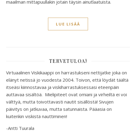
maailman mittapuullakin jotain täysin ainutlaatuista.
LUE LISÄÄ
TERVETULOA!
Virtuaalinen Viskikaappi on harrastukseni nettijatke joka on
elänyt netissä jo vuodesta 2004. Toivon, että löydät täältä
itseäsi kiinnostavaa ja viskiharrastuksessasi eteenpäin
auttavaa sisältöä. Mielipiteet ovat omiani ja virheiltä ei voi
välttyä, mutta toivottavasti nautit sisällöstä! Sivujen
päivitys on jatkuvaa, mutta satunnaista. Pääasia on
kuitenkin viskistä nauttiminen!
-Antti Tuurala