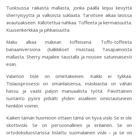
Tuoksussa raikasta mallasta, jonka päällä leijuu kevyttä
sherryisyyttä ja valkoista suklaata. Tarvitsee aikaa lasissa
avautuakseen. Kiillotettua nahkaa. Toffeeta ja kermaisuutta.
Kuusenkerkkää ja pihkaisuutta.
Maku
alkaa makean toffeisena. Toffo-toffeeta
banaaniversiona (kalkkikset muistaa). Tasapainoista
mallasta. Sherry majailee taustalla ja nousee satunnaisesti
esiin.
Valamon tisle on omintakeinen. Kaikki ei tykkää.
Tislausprosessi on omanlaisensa, mäskiastia on vähän
hassu ja vaatii paljon manuaalista työtä. Päivittäinen
tuotanto pyörii pitkälti yhden asialleen omistautuneen
henkilön voimin.
Kaiken tämän huomioon ottaen tämä on hyvä viski. Se ei ole
skottiviski. Se on persoonallinen ja erilainen. Se on
ortodoksiluostarissa tislattu suomalainen viski – ja se on