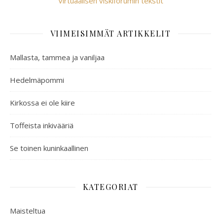
Virtuaalisen viskiforumin tekstit
VIIMEISIMMÄT ARTIKKELIT
Mallasta, tammea ja vaniljaa
Hedelmäpommi
Kirkossa ei ole kiire
Toffeista inkivääriä
Se toinen kuninkaallinen
KATEGORIAT
Maisteltua