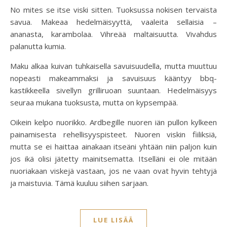
No mites se itse viski sitten. Tuoksussa nokisen tervaista
savua. Makeaa hedelmäisyyttä, vaaleita sellaisia –
ananasta, karambolaa. Vihreää maltaisuutta. Vivahdus
palanutta kumia.
Maku alkaa kuivan tuhkaisella savuisuudella, mutta muuttuu
nopeasti makeammaksi ja savuisuus kääntyy bbq-
kastikkeella sivellyn grilliruoan suuntaan. Hedelmäisyys
seuraa mukana tuoksusta, mutta on kypsempää.
Oikein kelpo nuorikko. Ardbegille nuoren iän pullon kylkeen
painamisesta rehellisyyspisteet. Nuoren viskin fiiliksiä,
mutta se ei haittaa ainakaan itseäni yhtään niin paljon kuin
jos ikä olisi jätetty mainitsematta. Itselläni ei ole mitään
nuoriakaan viskejä vastaan, jos ne vaan ovat hyvin tehtyjä
ja maistuvia. Tämä kuuluu siihen sarjaan.
LUE LISÄÄ