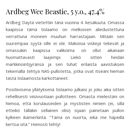
Ardbeg Wee Beastie, 5 y.o., 47.4%
Ardbeg Daytä vietettiin tänä vuonna 4. kesäkuuta. Omassa
kaapissa tämä tislaamo on melkoisen aliedustettuna
verrattuna moneen muuhun harrastajaan. Mitään sen
suurempaa syytä sille ei ole. Makoisia viskejä tekevät ja
omassakin kaapissa valikoima on ollut aikanaan
huomattavasti laajempi. Liekö sitten heidän
markkinointijyränsä ja sen tuhat erilaista aavistuksen
tekemällä tehtyä NAS-pullotetta, jotka ovat itseäni hieman
tästä tislaamosta karkottaneet.
Positiivisena yllätyksenä tislaamo julkaisi jo joku aika sitten
rehellisesti viisivuotiaan pullotteen. Omasta mielestäni on
hienoa, että korulauseiden ja mystisten nimien (ei, sillä
etteikö tälläkin sellainen olisi) sijaan painetaan pullon
kylkeen ikämerkintä. ”Tämä on nuorta, eikä me häpeillä
kertoa sitä.” Hienosti tehty!