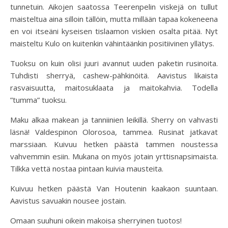
tunnetuin. Aikojen saatossa Teerenpelin viskejä on tullut
maisteltua aina silloin tällöin, mutta millään tapaa kokeneena
en voi itseäni kyseisen tislaamon viskien osalta pitää. Nyt
maisteltu Kulo on kuitenkin vähintäänkin positiivinen yllätys.
Tuoksu on kuin olisi juuri avannut uuden paketin rusinoita.
Tuhdisti sherryä, cashew-pähkinöitä. Aavistus likaista
rasvaisuutta, maitosuklaata ja maitokahvia. Todella
”tumma” tuoksu.
Maku
alkaa makean ja tanniinien leikillä. Sherry on vahvasti
läsnä! Valdespinon Olorosoa, tammea. Rusinat jatkavat
marssiaan. Kuivuu hetken päästä tammen noustessa
vahvemmin esiin. Mukana on myös jotain yrttisnapsimaista.
Tilkka vettä nostaa pintaan kuivia mausteita.
Kuivuu hetken päästä Van Houtenin kaakaon suuntaan.
Aavistus savuakin nousee jostain.
Omaan suuhuni oikein makoisa sherryinen tuotos!