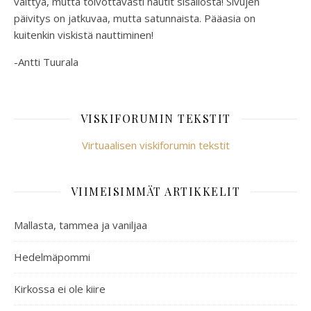
välttyä, mutta toivottavasti nautit sisällöstä! Sivujen
päivitys on jatkuvaa, mutta satunnaista. Pääasia on
kuitenkin viskistä nauttiminen!
-Antti Tuurala
VISKIFORUMIN TEKSTIT
Virtuaalisen viskiforumin tekstit
VIIMEISIMMÄT ARTIKKELIT
Mallasta, tammea ja vaniljaa
Hedelmäpommi
Kirkossa ei ole kiire