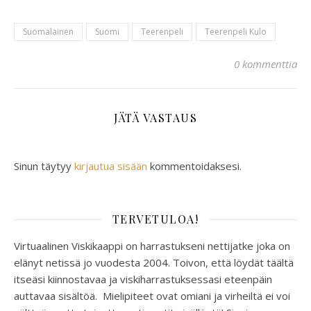
Suomalainen
Suomi
Teerenpeli
Teerenpeli Kulo
0 kommenttia
JÄTÄ VASTAUS
Sinun täytyy
kirjautua sisään
kommentoidaksesi.
TERVETULOA!
Virtuaalinen Viskikaappi on harrastukseni nettijatke joka on
elänyt netissä jo vuodesta 2004. Toivon, että löydät täältä
itseäsi kiinnostavaa ja viskiharrastuksessasi eteenpäin
auttavaa sisältöä. Mielipiteet ovat omiani ja virheiltä ei voi