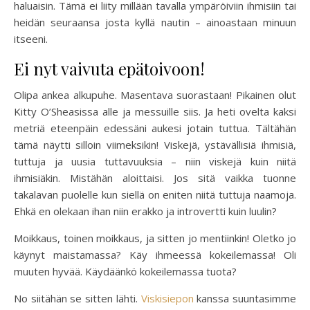
haluaisin. Tämä ei liity millään tavalla ympäröiviin ihmisiin tai
heidän seuraansa josta kyllä nautin – ainoastaan minuun
itseeni.
Ei nyt vaivuta epätoivoon!
Olipa ankea alkupuhe. Masentava suorastaan! Pikainen olut
Kitty O’Sheasissa alle ja messuille siis. Ja heti ovelta kaksi
metriä eteenpäin edessäni aukesi jotain tuttua. Tältähän
tämä näytti silloin viimeksikin! Viskejä, ystävällisiä ihmisiä,
tuttuja ja uusia tuttavuuksia – niin viskejä kuin niitä
ihmisiäkin. Mistähän aloittaisi. Jos sitä vaikka tuonne
takalavan puolelle kun siellä on eniten niitä tuttuja naamoja.
Ehkä en olekaan ihan niin erakko ja introvertti kuin luulin?
Moikkaus, toinen moikkaus, ja sitten jo mentiinkin! Oletko jo
käynyt maistamassa? Käy ihmeessä kokeilemassa! Oli
muuten hyvää. Käydäänkö kokeilemassa tuota?
No siitähän se sitten lähti.
Viskisiepon
kanssa suuntasimme