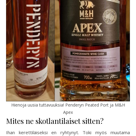
Hienoja uusia tuttavuuksia! Penderyn Peated Port ja M&H
Apex
Mites ne skotlantilaiset sitten?
Ihan kerettiläiseksi en ryhtynyt. Toki myös muutama