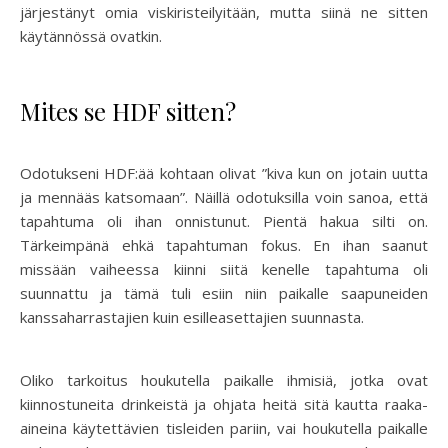
järjestänyt omia viskiristeilyitään, mutta siinä ne sitten
käytännössä ovatkin.
Mites se HDF sitten?
Odotukseni HDF:ää kohtaan olivat ”kiva kun on jotain uutta
ja mennääs katsomaan”. Näillä odotuksilla voin sanoa, että
tapahtuma oli ihan onnistunut. Pientä hakua silti on.
Tärkeimpänä ehkä tapahtuman fokus. En ihan saanut
missään vaiheessa kiinni siitä kenelle tapahtuma oli
suunnattu ja tämä tuli esiin niin paikalle saapuneiden
kanssaharrastajien kuin esilleasettajien suunnasta.
Oliko tarkoitus houkutella paikalle ihmisiä, jotka ovat
kiinnostuneita drinkeistä ja ohjata heitä sitä kautta raaka-
aineina käytettävien tisleiden pariin, vai houkutella paikalle