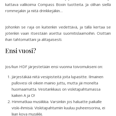
kattava valikoima Compass Boxin tuotteita. Ja olihan siellä
rommejakin ja niitä drinkkejäkin…
Johonkin se raja on kuitenkin vedettävä, ja tällä kertaa se
jotenkin vaan itsestään asettui suomitislaamoihin. Osittain
ihan tahtomattani ja alitajuisesti.
Ensi vuosi?
Jos/kun HDF järjestetään ensi vuonna toivomukseni on:
Järjestäkää niitä vesipisteitä joita lupasitte. Ilmainen
pullovesi oli oikein mainio juttu, mutta jäi monelta
huomaamatta. Vesitankkaus on viskitapahtumassa
kaiken A ja O!
Himmatkaa musiikkia. Varsinkin jos haluatte paikalle
viski-ihmisiä. Viskitapahtumiin kuuluu puheensorina, ei
liian kova musiikki.