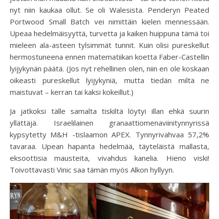
nyt niin kaukaa ollut. Se oli Walesista. Penderyn Peated
Portwood Small Batch vei nimittäin kielen mennessään.
Upeaa hedelmäisyyttä, turvetta ja kaiken huippuna tämä toi
mieleen ala-asteen tylsimmät tunnit. Kuin olisi pureskellut
hermostuneena ennen matematiikan koetta Faber-Castellin
lyijykynän päätä. (Jos nyt rehellinen olen, niin en ole koskaan
oikeasti pureskellut lyijykyniä, mutta tiedän miltä ne
maistuvat – kerran tai kaksi kokeillut.)
Ja jatkoksi tälle samalta tiskiltä löytyi illan ehkä suurin
yllättäjä. Israelilainen granaattiomenaviinitynnyrissä
kypsytetty M&H -tislaamon APEX. Tynnyrivahvaa 57,2%
tavaraa. Upean hapanta hedelmää, täyteläistä mallasta,
eksoottisia mausteita, vivahdus kanelia. Hieno viski!
Toivottavasti Vinic saa tämän myös Alkon hyllyyn.