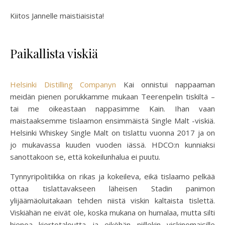
Kiitos Jannelle maistiaisista!
Paikallista viskiä
Helsinki Distilling Companyn
Kai onnistui nappaaman
meidän pienen porukkamme mukaan Teerenpelin tiskiltä –
tai me oikeastaan nappasimme Kain. Ihan vaan
maistaaksemme tislaamon ensimmäistä Single Malt -viskiä.
Helsinki Whiskey Single Malt on tislattu vuonna 2017 ja on
jo mukavassa kuuden vuoden iässä. HDCO:n kunniaksi
sanottakoon se, että kokeilunhalua ei puutu.
Tynnyripolitiikka on rikas ja kokeileva, eikä tislaamo pelkää
ottaa tislattavakseen läheisen Stadin panimon
ylijäämäoluitakaan tehden niistä viskin kaltaista tislettä.
Viskiähän ne eivät ole, koska mukana on humalaa, mutta silti
hienoa kiertotaloutta ja eiköhän niillekin viskinomaisille