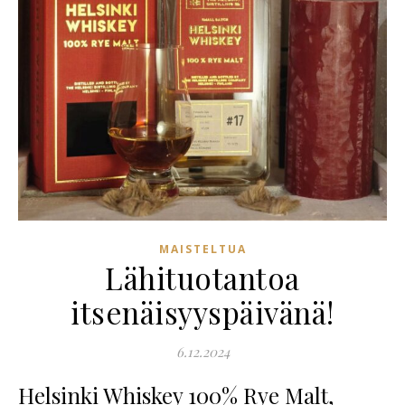
MAISTELTUA
Lähituotantoa
itsenäisyyspäivänä!
6.12.2024
Helsinki Whiskey 100% Rye Malt,