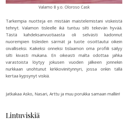
Valamo 8 y.o. Oloroso Cask
Tarkempia nuotteja en mistään maistelemistani viskeistä
tehnyt. Valamon tisleelle ikä tuntuu silti tekevän hyvää.
Tästä kahdeksanvuotiaasta oli selvästi kadonnut
nuorempien tisleiden särmät ja tuote osoittautui oikein
oivalliseksi. Kaikeksi onneksi tislaamon oma profiili säilyy
silti kivasti mukana. En oikeasti malta odottaa jahka
varastoista löytyy jokusen vuoden jälkeen jonnekin
nurkkaan unohtunut kirkkoviinitynnyri, jossa onkin tällä
kertaa kypsynyt viskiä.
Jatkakaa Asko, Nasari, Arttu ja muu porukka samaan malliin!
Lintuviskiä