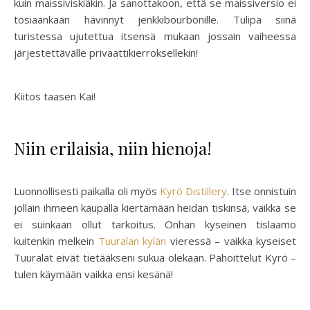
kuin maissiviskiäkin. Ja sanottakoon, että se maissiversio ei
tosiaankaan hävinnyt jenkkibourbonille. Tulipa siinä
turistessa ujutettua itsensä mukaan jossain vaiheessa
järjestettävälle privaattikierroksellekin!
Kiitos taasen Kai!
Niin erilaisia, niin hienoja!
Luonnollisesti paikalla oli myös
Kyrö Distillery
. Itse onnistuin
jollain ihmeen kaupalla kiertämään heidän tiskinsä, vaikka se
ei suinkaan ollut tarkoitus. Onhan kyseinen tislaamo
kuitenkin melkein
Tuuralan kylän
vieressä – vaikka kyseiset
Tuuralat eivät tietääkseni sukua olekaan. Pahoittelut Kyrö –
tulen käymään vaikka ensi kesänä!