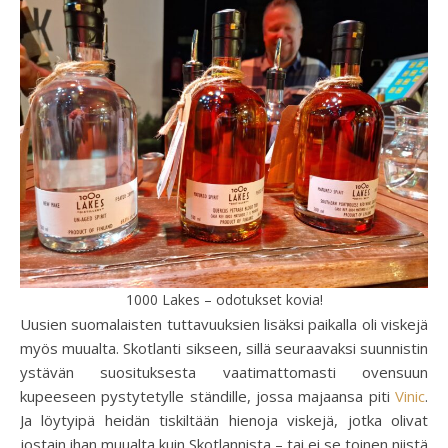
1000 Lakes – odotukset kovia!
Uusien suomalaisten tuttavuuksien lisäksi paikalla oli viskejä
myös muualta. Skotlanti sikseen, sillä seuraavaksi suunnistin
ystävän suosituksesta vaatimattomasti ovensuun
kupeeseen pystytetylle ständille, jossa majaansa piti
Vinic
.
Ja löytyipä heidän tiskiltään hienoja viskejä, jotka olivat
jostain ihan muualta kuin Skotlannista – tai ei se toinen niistä