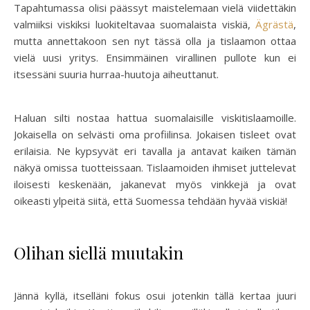
Tapahtumassa olisi päässyt maistelemaan vielä viidettäkin
valmiiksi viskiksi luokiteltavaa suomalaista viskiä,
Ägrästä
,
mutta annettakoon sen nyt tässä olla ja tislaamon ottaa
vielä uusi yritys. Ensimmäinen virallinen pullote kun ei
itsessäni suuria hurraa-huutoja aiheuttanut.
Haluan silti nostaa hattua suomalaisille viskitislaamoille.
Jokaisella on selvästi oma profiilinsa. Jokaisen tisleet ovat
erilaisia. Ne kypsyvät eri tavalla ja antavat kaiken tämän
näkyä omissa tuotteissaan. Tislaamoiden ihmiset juttelevat
iloisesti keskenään, jakanevat myös vinkkejä ja ovat
oikeasti ylpeitä siitä, että Suomessa tehdään hyvää viskiä!
Olihan siellä muutakin
Jännä kyllä, itselläni fokus osui jotenkin tällä kertaa juuri