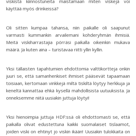
viskistä kiinnostuneita maistamaan miten viskejä voi
käyttää myös drinkeissä?
Oli sitten kumpaa tahansa, niin paikalle oli saapunut
varmasti kummankin arvailemani kohderyhmän ihmisiä.
Meitä viskiharrastajia pörräsi paikalla oikeinkin mukava
määrä. Ja kuten aina – turistavaa riitti yllin kyllin.
Yksi tällaisten tapahtumien ehdottomia valttikortteja onkin
juuri se, että samanhenkiset ihmiset pääsevät tapaamaan
toisiaan, kertomaan vinkkejä miltä tiskiltä löytyy herkkuja ja
keneltä kannattaa ehkä kysellä mahdollisista uutuuksista. Ja
onneksemme niitä uusiakin juttuja löytyi!
Yksi hienoimpia juttuja HDF:ssä oli ehdottomasti se, että
paikalla olivat edustettuna kaikki suomalaiset tislaamot,
joiden viski on ehtinyt jo viskin ikään! Uusiakin tulokkaita on