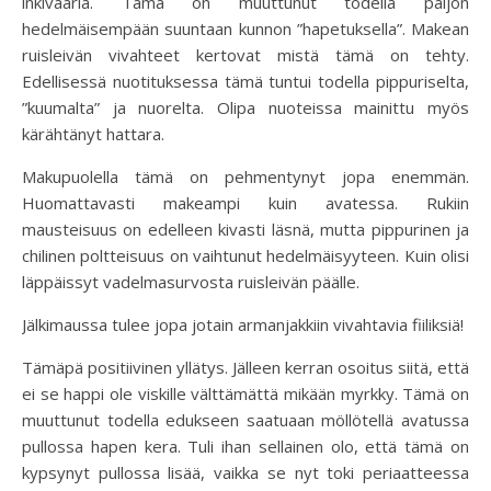
inkivääriä. Tämä on muuttunut todella paljon
hedelmäisempään suuntaan kunnon ”hapetuksella”. Makean
ruisleivän vivahteet kertovat mistä tämä on tehty.
Edellisessä nuotituksessa tämä tuntui todella pippuriselta,
”kuumalta” ja nuorelta. Olipa nuoteissa mainittu myös
kärähtänyt hattara.
Makupuolella tämä on pehmentynyt jopa enemmän.
Huomattavasti makeampi kuin avatessa. Rukiin
mausteisuus on edelleen kivasti läsnä, mutta pippurinen ja
chilinen poltteisuus on vaihtunut hedelmäisyyteen. Kuin olisi
läppäissyt vadelmasurvosta ruisleivän päälle.
Jälkimaussa tulee jopa jotain armanjakkiin vivahtavia fiiliksiä!
Tämäpä positiivinen yllätys. Jälleen kerran osoitus siitä, että
ei se happi ole viskille välttämättä mikään myrkky. Tämä on
muuttunut todella edukseen saatuaan möllötellä avatussa
pullossa hapen kera. Tuli ihan sellainen olo, että tämä on
kypsynyt pullossa lisää, vaikka se nyt toki periaatteessa