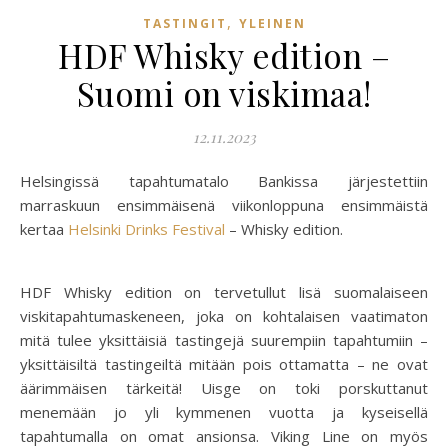
,
TASTINGIT
YLEINEN
HDF Whisky edition –
Suomi on viskimaa!
12.11.2023
Helsingissä tapahtumatalo Bankissa järjestettiin
marraskuun ensimmäisenä viikonloppuna ensimmäistä
kertaa
Helsinki Drinks Festival
– Whisky edition.
HDF Whisky edition on tervetullut lisä suomalaiseen
viskitapahtumaskeneen, joka on kohtalaisen vaatimaton
mitä tulee yksittäisiä tastingejä suurempiin tapahtumiin –
yksittäisiltä tastingeiltä mitään pois ottamatta – ne ovat
äärimmäisen tärkeitä! Uisge on toki porskuttanut
menemään jo yli kymmenen vuotta ja kyseisellä
tapahtumalla on omat ansionsa. Viking Line on myös