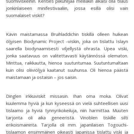
suomiviskeihin. Kenties piikuhiljaa meilläkin alkaisi olla tilaus
jonkinlaiseen minifestivaaliin, jossa esillä olisi vain
suomalaiset viskit?
Kävin maistamassa Bruihladdichin tiskillä olleen huikean
öljyisen Biodynamic Project -viskin, joka on tislattu Islayn
saarella biodynaamisesti viljellystä ohrasta. Upea viski,
jonka saatavuus on valitettavasti käytännössä olematon.
Minttua, raikkautta, hienoa suutuntumaa. Suutuntumaltaan
kuin olisi oliiviöljyä kaatanut suuhunsa. Oli hienoa päästä
maistamaan ja ostaisin – jos saisin.
Dinglen irkkuviskit missasin. Ihan oma moka. Olivat
kuulemma hyviä ja kun kyseessä on vielä suhteellisen uusi
tislaamo ja hyviä tynnyrikokeiluja, niin harmittaa. Muuten
tarjonta oli aika geneeristä. Vinoblen tiskille silti
erikoismaininta. Tarjolla oli mm. japanilaisen Togouchi-
tislaamon ensimmäinen oikeasti Japanissa tislattu viski ja