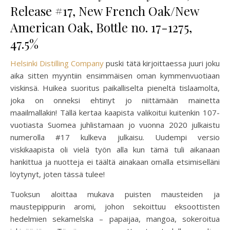
Release #17, New French Oak/New
American Oak, Bottle no. 17-1275,
47.5%
Helsinki Distilling Company
puski tätä kirjoittaessa juuri joku
aika sitten myyntiin ensimmäisen oman kymmenvuotiaan
viskinsä. Huikea suoritus paikalliselta pieneltä tislaamolta,
joka on onneksi ehtinyt jo niittämään mainetta
maailmallakin! Tällä kertaa kaapista valikoitui kuitenkin 107-
vuotiasta Suomea juhlistamaan jo vuonna 2020 julkaistu
numerolla #17 kulkeva julkaisu. Uudempi versio
viskikaapista oli vielä työn alla kun tämä tuli aikanaan
hankittua ja nuotteja ei täältä ainakaan omalla etsimiselläni
löytynyt, joten tässä tulee!
Tuoksun aloittaa mukava puisten mausteiden ja
maustepippurin aromi, johon sekoittuu eksoottisten
hedelmien sekamelska – papaijaa, mangoa, sokeroitua