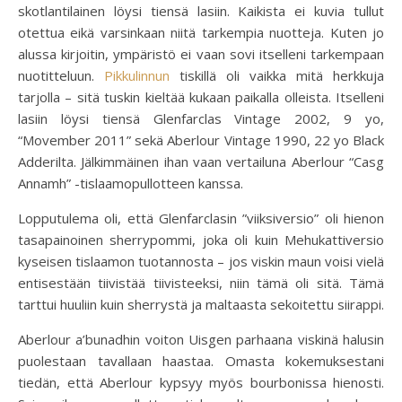
skotlantilainen löysi tiensä lasiin. Kaikista ei kuvia tullut
otettua eikä varsinkaan niitä tarkempia nuotteja. Kuten jo
alussa kirjoitin, ympäristö ei vaan sovi itselleni tarkempaan
nuotitteluun.
Pikkulinnun
tiskillä oli vaikka mitä herkkuja
tarjolla – sitä tuskin kieltää kukaan paikalla olleista. Itselleni
lasiin löysi tiensä Glenfarclas Vintage 2002, 9 yo,
“Movember 2011” sekä Aberlour Vintage 1990, 22 yo Black
Adderilta. Jälkimmäinen ihan vaan vertailuna Aberlour “Casg
Annamh” -tislaamopullotteen kanssa.
Lopputulema oli, että Glenfarclasin ”viiksiversio” oli hienon
tasapainoinen sherrypommi, joka oli kuin Mehukattiversio
kyseisen tislaamon tuotannosta – jos viskin maun voisi vielä
entisestään tiivistää tiivisteeksi, niin tämä oli sitä. Tämä
tarttui huuliin kuin sherrystä ja maltaasta sekoitettu siirappi.
Aberlour a’bunadhin voiton Uisgen parhaana viskinä halusin
puolestaan tavallaan haastaa. Omasta kokemuksestani
tiedän, että Aberlour kypsyy myös bourbonissa hienosti.