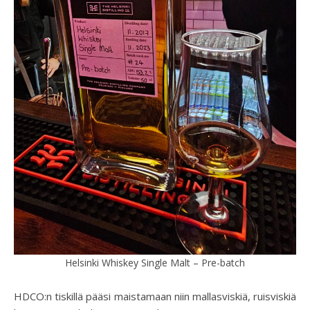
Helsinki Whiskey Single Malt – Pre-batch
HDCO:n tiskillä pääsi maistamaan niin mallasviskiä, ruisviskiä