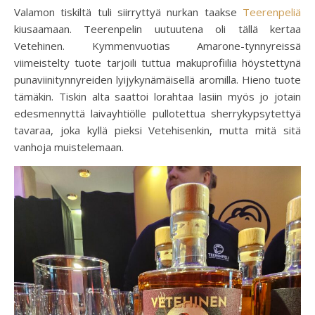
Valamon tiskiltä tuli siirryttyä nurkan taakse
Teerenpeliä
kiusaamaan. Teerenpelin uutuutena oli tällä kertaa
Vetehinen. Kymmenvuotias Amarone-tynnyreissä
viimeistelty tuote tarjoili tuttua makuprofiilia höystettynä
punaviinitynnyreiden lyijykynämäisellä aromilla. Hieno tuote
tämäkin. Tiskin alta saattoi lorahtaa lasiin myös jo jotain
edesmennyttä laivayhtiölle pullotettua sherrykypsytettyä
tavaraa, joka kyllä pieksi Vetehisenkin, mutta mitä sitä
vanhoja muistelemaan.