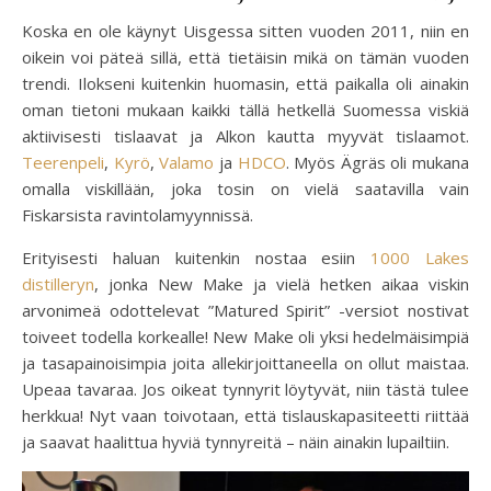
Koska en ole käynyt Uisgessa sitten vuoden 2011, niin en
oikein voi päteä sillä, että tietäisin mikä on tämän vuoden
trendi. Ilokseni kuitenkin huomasin, että paikalla oli ainakin
oman tietoni mukaan kaikki tällä hetkellä Suomessa viskiä
aktiivisesti tislaavat ja Alkon kautta myyvät tislaamot.
Teerenpeli
,
Kyrö
,
Valamo
ja
HDCO
. Myös Ägräs oli mukana
omalla viskillään, joka tosin on vielä saatavilla vain
Fiskarsista ravintolamyynnissä.
Erityisesti haluan kuitenkin nostaa esiin
1000 Lakes
distilleryn
, jonka New Make ja vielä hetken aikaa viskin
arvonimeä odottelevat ”Matured Spirit” -versiot nostivat
toiveet todella korkealle! New Make oli yksi hedelmäisimpiä
ja tasapainoisimpia joita allekirjoittaneella on ollut maistaa.
Upeaa tavaraa. Jos oikeat tynnyrit löytyvät, niin tästä tulee
herkkua! Nyt vaan toivotaan, että tislauskapasiteetti riittää
ja saavat haalittua hyviä tynnyreitä – näin ainakin lupailtiin.