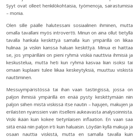
Syyt ovat olleet henkilökohtaisia, työmenoja, sairastumisia
– monia.
Olen sille päälle halutessani sosiaalinen ihminen, mutta
omalla tavallani myös introvertti. Minun on aina ollut tietyllä
tavalla hankala keskittyä samalla kun ympärillä on liikaa
hulinaa. Ja viskin kanssa haluan keskittyä. Minua ei haittaa
se, jos ympärilläni on pieni ryhmä viskiä nauttivia ihmisiä ja
keskustelua, mutta heti kun ryhmä kasvaa liian isoksi tai
omaan kuplaani tulee liikaa keskeytyksiä, muuttuu viskistä
nauttiminen.
Messuympäristössä tai ihan vaan tastingissä, jossa on
paljon ihmisiä ympärillä en enää pysty keskittymään niin
paljon siihen mistä viskissä itse nautin – hajujen, makujen ja
erilaisten nyanssien vain itselleni aukeavasta analysoinnista.
Viski ikään kuin kokee tietynlaisen inflaation. En vaan saa
siitä enää niin paljon irti kuin haluaisin. Löydän kyllä makuja ja
osaan nauttia viskistä, mutta en samalla tavalla kuin