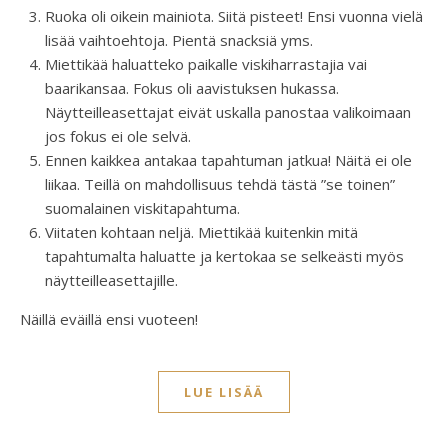
Ruoka oli oikein mainiota. Siitä pisteet! Ensi vuonna vielä
lisää vaihtoehtoja. Pientä snacksiä yms.
Miettikää haluatteko paikalle viskiharrastajia vai
baarikansaa. Fokus oli aavistuksen hukassa.
Näytteilleasettajat eivät uskalla panostaa valikoimaan
jos fokus ei ole selvä.
Ennen kaikkea antakaa tapahtuman jatkua! Näitä ei ole
liikaa. Teillä on mahdollisuus tehdä tästä ”se toinen”
suomalainen viskitapahtuma.
Viitaten kohtaan neljä. Miettikää kuitenkin mitä
tapahtumalta haluatte ja kertokaa se selkeästi myös
näytteilleasettajille.
Näillä eväillä ensi vuoteen!
LUE LISÄÄ