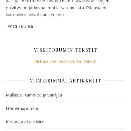
välttyä, mutta toivottavasti nautit sisällöstä! Sivujen
päivitys on jatkuvaa, mutta satunnaista. Pääasia on
kuitenkin viskistä nauttiminen!
-Antti Tuurala
VISKIFORUMIN TEKSTIT
Virtuaalisen viskiforumin tekstit
VIIMEISIMMÄT ARTIKKELIT
Mallasta, tammea ja vaniljaa
Hedelmäpommi
Kirkossa ei ole kiire