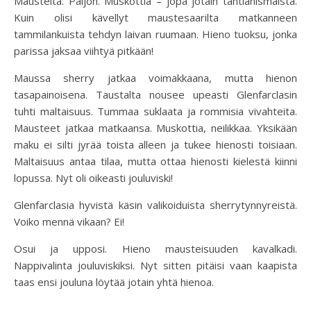
Mausteita. Paljon. Muskottia – jopa jotain tähtianismaista.
Kuin olisi kävellyt maustesaarilta matkanneen
tammilankuista tehdyn laivan ruumaan. Hieno tuoksu, jonka
parissa jaksaa viihtyä pitkään!
Maussa sherry jatkaa voimakkaana, mutta hienon
tasapainoisena. Taustalta nousee upeasti Glenfarclasin
tuhti maltaisuus. Tummaa suklaata ja rommisia vivahteita.
Mausteet jatkaa matkaansa. Muskottia, neilikkaa. Yksikään
maku ei silti jyrää toista alleen ja tukee hienosti toisiaan.
Maltaisuus antaa tilaa, mutta ottaa hienosti kielestä kiinni
lopussa. Nyt oli oikeasti jouluviski!
Glenfarclasia hyvistä käsin valikoiduista sherrytynnyreistä.
Voiko mennä vikaan? Ei!
Osui ja upposi. Hieno mausteisuuden kavalkadi.
Nappivalinta jouluviskiksi. Nyt sitten pitäisi vaan kaapista
taas ensi jouluna löytää jotain yhtä hienoa.