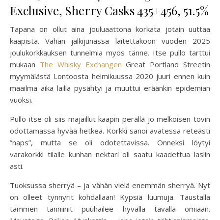
Exclusive, Sherry Casks 435+456, 51.5%
Tapana on ollut aina jouluaattona korkata jotain uuttaa
kaapista. Vähän jälkijunassa laitettakoon vuoden 2025
joulukorkkauksen tunnelmia myös tänne. Itse pullo tarttui
mukaan
The Whisky Exchangen
Great Portland Streetin
myymälästä Lontoosta helmikuussa 2020 juuri ennen kuin
maailma aika lailla pysähtyi ja muuttui eräänkin epidemian
vuoksi.
Pullo itse oli siis majaillut kaapin perällä jo melkoisen tovin
odottamassa hyvää hetkeä. Korkki sanoi avatessa reteästi
”naps”, mutta se oli odotettavissa. Onneksi löytyi
varakorkki tilalle kunhan nektari oli saatu kaadettua lasiin
asti.
Tuoksussa sherryä – ja vähän vielä enemmän sherryä. Nyt
on olleet tynnyrit kohdallaan! Kypsiä luumuja. Taustalla
tammen tanniinit puuhailee hyvällä tavalla omiaan.