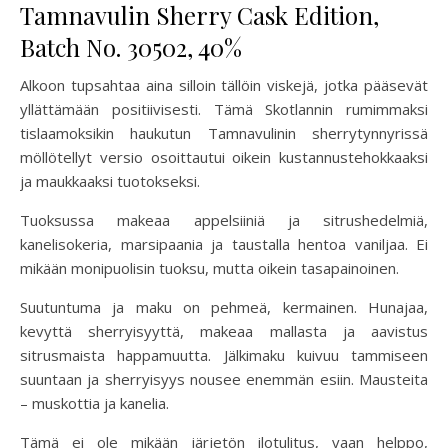
Tamnavulin Sherry Cask Edition,
Batch No. 30502, 40%
Alkoon tupsahtaa aina silloin tällöin viskejä, jotka pääsevät
yllättämään positiivisesti. Tämä Skotlannin rumimmaksi
tislaamoksikin haukutun Tamnavulinin sherrytynnyrissä
möllötellyt versio osoittautui oikein kustannustehokkaaksi
ja maukkaaksi tuotokseksi.
Tuoksussa makeaa appelsiiniä ja sitrushedelmiä,
kanelisokeria, marsipaania ja taustalla hentoa vaniljaa. Ei
mikään monipuolisin tuoksu, mutta oikein tasapainoinen.
Suutuntuma ja maku on pehmeä, kermainen. Hunajaa,
kevyttä sherryisyyttä, makeaa mallasta ja aavistus
sitrusmaista happamuutta. Jälkimaku kuivuu tammiseen
suuntaan ja sherryisyys nousee enemmän esiin. Mausteita
– muskottia ja kanelia.
Tämä ei ole mikään järjetön ilotulitus, vaan helppo,