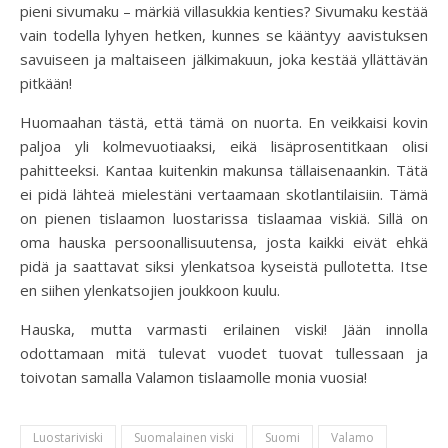
pieni sivumaku – märkiä villasukkia kenties? Sivumaku kestää
vain todella lyhyen hetken, kunnes se kääntyy aavistuksen
savuiseen ja maltaiseen jälkimakuun, joka kestää yllättävän
pitkään!
Huomaahan tästä, että tämä on nuorta. En veikkaisi kovin
paljoa yli kolmevuotiaaksi, eikä lisäprosentitkaan olisi
pahitteeksi. Kantaa kuitenkin makunsa tällaisenaankin. Tätä
ei pidä lähteä mielestäni vertaamaan skotlantilaisiin. Tämä
on pienen tislaamon luostarissa tislaamaa viskiä. Sillä on
oma hauska persoonallisuutensa, josta kaikki eivät ehkä
pidä ja saattavat siksi ylenkatsoa kyseistä pullotetta. Itse
en siihen ylenkatsojien joukkoon kuulu.
Hauska, mutta varmasti erilainen viski! Jään innolla
odottamaan mitä tulevat vuodet tuovat tullessaan ja
toivotan samalla Valamon tislaamolle monia vuosia!
Luostariviski
Suomalainen viski
Suomi
Valamo