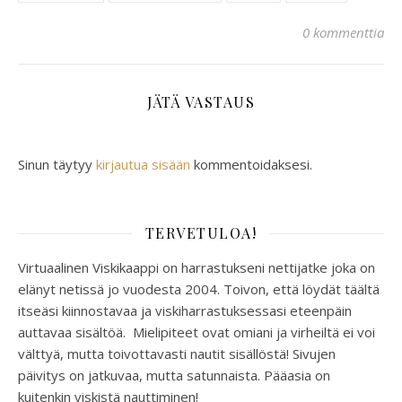
0 kommenttia
JÄTÄ VASTAUS
Sinun täytyy
kirjautua sisään
kommentoidaksesi.
TERVETULOA!
Virtuaalinen Viskikaappi on harrastukseni nettijatke joka on
elänyt netissä jo vuodesta 2004. Toivon, että löydät täältä
itseäsi kiinnostavaa ja viskiharrastuksessasi eteenpäin
auttavaa sisältöä. Mielipiteet ovat omiani ja virheiltä ei voi
välttyä, mutta toivottavasti nautit sisällöstä! Sivujen
päivitys on jatkuvaa, mutta satunnaista. Pääasia on
kuitenkin viskistä nauttiminen!