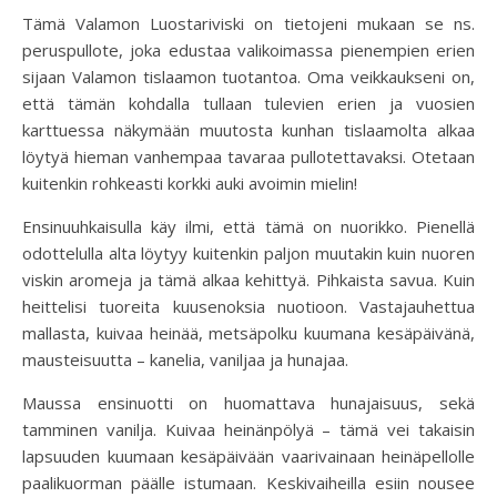
Tämä Valamon Luostariviski on tietojeni mukaan se ns.
peruspullote, joka edustaa valikoimassa pienempien erien
sijaan Valamon tislaamon tuotantoa. Oma veikkaukseni on,
että tämän kohdalla tullaan tulevien erien ja vuosien
karttuessa näkymään muutosta kunhan tislaamolta alkaa
löytyä hieman vanhempaa tavaraa pullotettavaksi. Otetaan
kuitenkin rohkeasti korkki auki avoimin mielin!
Ensinuuhkaisulla käy ilmi, että tämä on nuorikko. Pienellä
odottelulla alta löytyy kuitenkin paljon muutakin kuin nuoren
viskin aromeja ja tämä alkaa kehittyä. Pihkaista savua. Kuin
heittelisi tuoreita kuusenoksia nuotioon. Vastajauhettua
mallasta, kuivaa heinää, metsäpolku kuumana kesäpäivänä,
mausteisuutta – kanelia, vaniljaa ja hunajaa.
Maussa ensinuotti on huomattava hunajaisuus, sekä
tamminen vanilja. Kuivaa heinänpölyä – tämä vei takaisin
lapsuuden kuumaan kesäpäivään vaarivainaan heinäpellolle
paalikuorman päälle istumaan. Keskivaiheilla esiin nousee