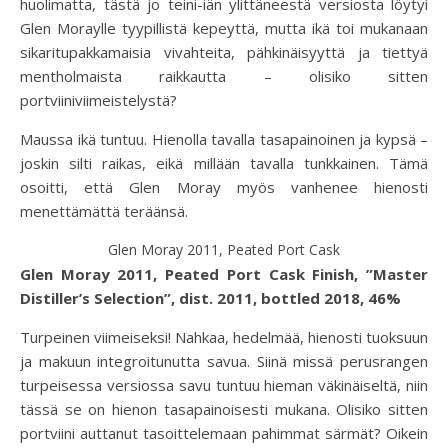
huolimatta, tästä jo teini-iän ylittäneestä versiosta löytyi
Glen Moraylle tyypillistä kepeyttä, mutta ikä toi mukanaan
sikaritupakkamaisia vivahteita, pähkinäisyyttä ja tiettyä
mentholmaista raikkautta – olisiko sitten
portviiniviimeistelystä?
Maussa ikä tuntuu. Hienolla tavalla tasapainoinen ja kypsä –
joskin silti raikas, eikä millään tavalla tunkkainen. Tämä
osoitti, että Glen Moray myös vanhenee hienosti
menettämättä teräänsä.
Glen Moray 2011, Peated Port Cask
Glen Moray 2011, Peated Port Cask Finish, ”Master
Distiller’s Selection”, dist. 2011, bottled 2018, 46%
Turpeinen viimeiseksi! Nahkaa, hedelmää, hienosti tuoksuun
ja makuun integroitunutta savua. Siinä missä perusrangen
turpeisessa versiossa savu tuntuu hieman väkinäiseltä, niin
tässä se on hienon tasapainoisesti mukana. Olisiko sitten
portviini auttanut tasoittelemaan pahimmat särmät? Oikein