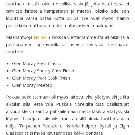
tuottaa nimittäin oikein oivallisia viskejä, joita nauttiessa ei
tarvitse kiristellä hampaitaan ja miettiä, olisiko edellisen
loputtua varaa ostaa uutta pulloa. Ne ovat myös mainio
portti kokemattomammalle mallasviskien maailmaan.
Maahantuoja
Norex
in tiloissa viettämämme ilta alkoikin tällä
perusrangen läpikäynnillä ja laseista löytyivät seuraavat
tuotteet:
Glen Moray Elgin Classic
Glen Moray Sherry Cask Finish
Glen Moray Port Cask Finish
Glen Moray Peated
Pakkaa sekoittamaan oli myös laitettu yksi yllätysviski ja ilta
alkoikin sillä, että Ville Puskala Norexilta pisti osallistujat
arvuutusleikin kautta pähkäilemään mistä lasista yllätysviski
löytyisi. Laseja oli siis viisi, mutta esillä olevia tuotteita vain
neljä. Turpeinen Peated oli kaikille helppo löytää ja Elgin
Classicin taisi myös käytännössä kaikki bongata.