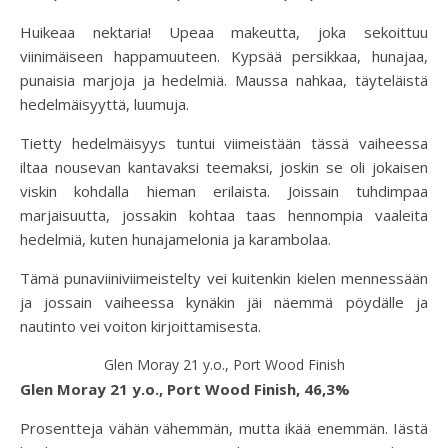
Huikeaa nektaria! Upeaa makeutta, joka sekoittuu
viinimäiseen happamuuteen. Kypsää persikkaa, hunajaa,
punaisia marjoja ja hedelmiä. Maussa nahkaa, täyteläistä
hedelmäisyyttä, luumuja.
Tietty hedelmäisyys tuntui viimeistään tässä vaiheessa
iltaa nousevan kantavaksi teemaksi, joskin se oli jokaisen
viskin kohdalla hieman erilaista. Joissain tuhdimpaa
marjaisuutta, jossakin kohtaa taas hennompia vaaleita
hedelmiä, kuten hunajamelonia ja karambolaa.
Tämä punaviiniviimeistelty vei kuitenkin kielen mennessään
ja jossain vaiheessa kynäkin jäi näemmä pöydälle ja
nautinto vei voiton kirjoittamisesta.
Glen Moray 21 y.o., Port Wood Finish
Glen Moray 21 y.o., Port Wood Finish, 46,3%
Prosentteja vähän vähemmän, mutta ikää enemmän. Iästä