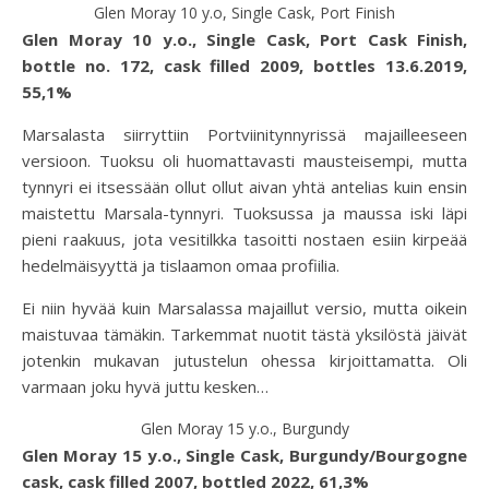
Glen Moray 10 y.o, Single Cask, Port Finish
Glen Moray 10 y.o., Single Cask, Port Cask Finish,
bottle no. 172, cask filled 2009, bottles 13.6.2019,
55,1%
Marsalasta siirryttiin Portviinitynnyrissä majailleeseen
versioon. Tuoksu oli huomattavasti mausteisempi, mutta
tynnyri ei itsessään ollut ollut aivan yhtä antelias kuin ensin
maistettu Marsala-tynnyri. Tuoksussa ja maussa iski läpi
pieni raakuus, jota vesitilkka tasoitti nostaen esiin kirpeää
hedelmäisyyttä ja tislaamon omaa profiilia.
Ei niin hyvää kuin Marsalassa majaillut versio, mutta oikein
maistuvaa tämäkin. Tarkemmat nuotit tästä yksilöstä jäivät
jotenkin mukavan jutustelun ohessa kirjoittamatta. Oli
varmaan joku hyvä juttu kesken…
Glen Moray 15 y.o., Burgundy
Glen Moray 15 y.o., Single Cask, Burgundy/Bourgogne
cask, cask filled 2007, bottled 2022, 61,3%