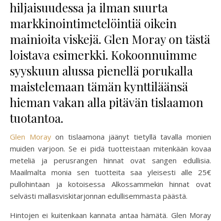
hiljaisuudessa ja ilman suurta
markkinointimetelöintiä oikein
mainioita viskejä. Glen Moray on tästä
loistava esimerkki. Kokoonnuimme
syyskuun alussa pienellä porukalla
maistelemaan tämän kynttiläänsä
hieman vakan alla pitävän tislaamon
tuotantoa.
Glen Moray
on tislaamona jäänyt tietyllä tavalla monien
muiden varjoon. Se ei pidä tuotteistaan mitenkään kovaa
meteliä ja perusrangen hinnat ovat sangen edullisia.
Maailmalta monia sen tuotteita saa yleisesti alle 25€
pullohintaan ja kotoisessa Alkossammekin hinnat ovat
selvästi mallasviskitarjonnan edullisemmasta päästä.
Hintojen ei kuitenkaan kannata antaa hämätä. Glen Moray