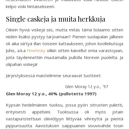
kelpo viski hintaisekseen.
Single caskeja ja muita herkkuja
Oikein hyviä viskejä siis, mutta mitäs tämä tislaamo sitten
niiden lisäksi pystyy tarjoamaan? Pienen suolapalan jälkeen
oli aika siirtyä illan toiseen kattaukseen, johon koollekutsuja
Juhis, a.k.a
Finwhisky
olikin sitten kaivellut omia varastojaan,
joita täydennettiin muutamalla pullolla Norexin puolelta. Ja
olipahan viskejä!
Järjestyksessä maistelimme seuraavat tuotteet:
Glen Moray 12 y.o., ´97
Glen Moray 12 y.o., 40% (pullotettu 1997)
Kypsän hedelmäinen tuoksu, jossa pyöri sitrusten paletti,
erityisesti appelsiini. Tuoksussa oli myös jotain
vastapuristettuun oliiviöljyyn liittyvää vihreyttä ja pientä
pippurisuutta. Aavistuksen saippuainen sivuvivahde tosin