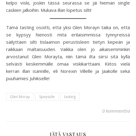
kelpo viski, joskin tässä seurassa se jäi hieman single
caskien jalkoihin. Mukava illan lopetus silti!
Tämä tasting osoitti, että yksi Glen Morayn taika on, että
se kypsyy hienosti mitä erilaisimmissa tynnyreissä
säilyttäen silti tislaamon perustisleen tietyn kepeän ja
raikkaan maltaisuuden. Vaikka olen jo aikaisemminkin
arvostanut Glen Morayta, niin tämä ilta siirsi sitä kyllä
selvästi keskemmälle omaa viskikarttaani. Kiitos vielä
kerran illan isännille, eli Norexin Villelle ja Jaakolle sekä
puuhamies Juhikselle!
Glen Moray
Speyside
tasting
0 kommenttia
JÄTÄ VASTAUS