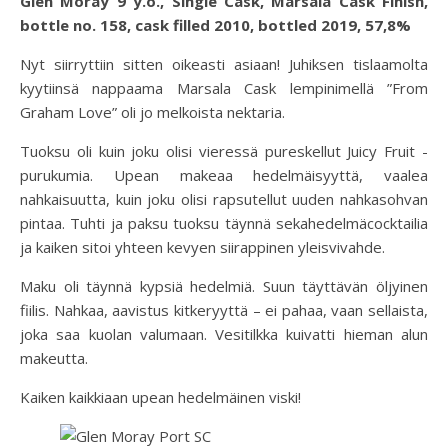
Glen Moray 9 y.o., Single Cask, Marsala Cask Finish,
bottle no. 158, cask filled 2010, bottled 2019, 57,8%
Nyt siirryttiin sitten oikeasti asiaan! Juhiksen tislaamolta
kyytiinsä nappaama Marsala Cask lempinimellä ”From
Graham Love” oli jo melkoista nektaria.
Tuoksu oli kuin joku olisi vieressä pureskellut Juicy Fruit -
purukumia. Upean makeaa hedelmäisyyttä, vaalea
nahkaisuutta, kuin joku olisi rapsutellut uuden nahkasohvan
pintaa. Tuhti ja paksu tuoksu täynnä sekahedelmäcocktailia
ja kaiken sitoi yhteen kevyen siirappinen yleisvivahde.
Maku oli täynnä kypsiä hedelmiä. Suun täyttävän öljyinen
fiilis. Nahkaa, aavistus kitkeryyttä – ei pahaa, vaan sellaista,
joka saa kuolan valumaan. Vesitilkka kuivatti hieman alun
makeutta.
Kaiken kaikkiaan upean hedelmäinen viski!