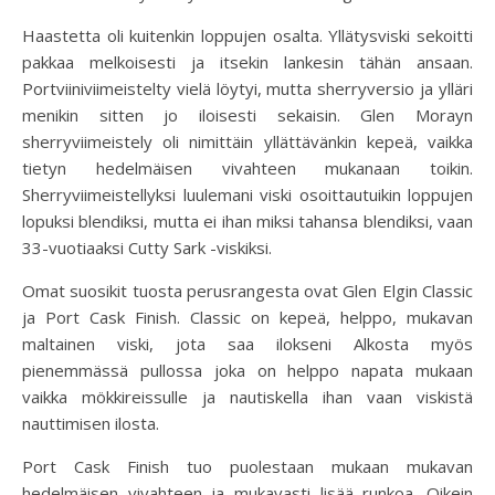
Haastetta oli kuitenkin loppujen osalta. Yllätysviski sekoitti
pakkaa melkoisesti ja itsekin lankesin tähän ansaan.
Portviiniviimeistelty vielä löytyi, mutta sherryversio ja ylläri
menikin sitten jo iloisesti sekaisin. Glen Morayn
sherryviimeistely oli nimittäin yllättävänkin kepeä, vaikka
tietyn hedelmäisen vivahteen mukanaan toikin.
Sherryviimeistellyksi luulemani viski osoittautuikin loppujen
lopuksi blendiksi, mutta ei ihan miksi tahansa blendiksi, vaan
33-vuotiaaksi Cutty Sark -viskiksi.
Omat suosikit tuosta perusrangesta ovat Glen Elgin Classic
ja Port Cask Finish. Classic on kepeä, helppo, mukavan
maltainen viski, jota saa ilokseni Alkosta myös
pienemmässä pullossa joka on helppo napata mukaan
vaikka mökkireissulle ja nautiskella ihan vaan viskistä
nauttimisen ilosta.
Port Cask Finish tuo puolestaan mukaan mukavan
hedelmäisen vivahteen ja mukavasti lisää runkoa. Oikein