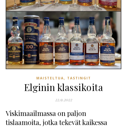
,
MAISTELTUA
TASTINGIT
Elginin klassikoita
22.9.2022
Viskimaailmassa on paljon
tislaamoita, jotka tekevät kaikessa