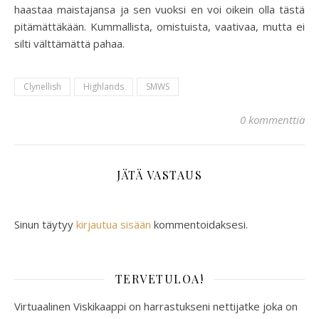
haastaa maistajansa ja sen vuoksi en voi oikein olla tästä
pitämättäkään. Kummallista, omistuista, vaativaa, mutta ei
silti välttämättä pahaa.
Clynellish
Highlands
SMWS
0 kommenttia
JÄTÄ VASTAUS
Sinun täytyy
kirjautua sisään
kommentoidaksesi.
TERVETULOA!
Virtuaalinen Viskikaappi on harrastukseni nettijatke joka on