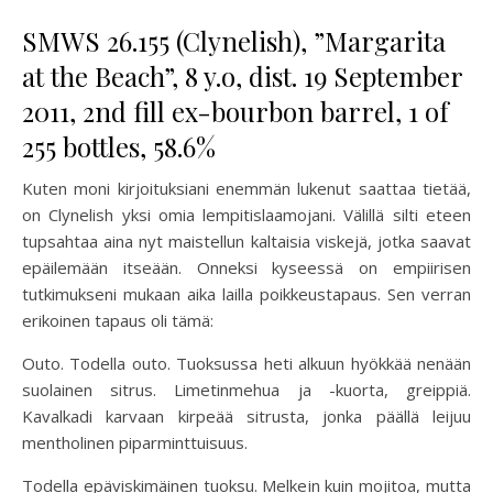
SMWS 26.155 (Clynelish), ”Margarita
at the Beach”, 8 y.o, dist. 19 September
2011, 2nd fill ex-bourbon barrel, 1 of
255 bottles, 58.6%
Kuten moni kirjoituksiani enemmän lukenut saattaa tietää,
on Clynelish yksi omia lempitislaamojani. Välillä silti eteen
tupsahtaa aina nyt maistellun kaltaisia viskejä, jotka saavat
epäilemään itseään. Onneksi kyseessä on empiirisen
tutkimukseni mukaan aika lailla poikkeustapaus. Sen verran
erikoinen tapaus oli tämä:
Outo. Todella outo. Tuoksussa heti alkuun hyökkää nenään
suolainen sitrus. Limetinmehua ja -kuorta, greippiä.
Kavalkadi karvaan kirpeää sitrusta, jonka päällä leijuu
mentholinen piparminttuisuus.
Todella epäviskimäinen tuoksu. Melkein kuin mojitoa, mutta