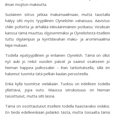
ilman mojiton makeutta.
Suolainen sitrus jatkaa makumaailmaan, mutta taustalla
häilyy silti myös tyypillinen Clynelishin vahaisuus. Aavistus
chilin poltetta ja ärhäkkä inkiväärimäinen potkaisu. Vesilisän
kanssa tämä muuttuu öljyisemmäksi ja Clynelishistä itselleni
tuttu öljylampun ja kynttilävahan maku- ja aromimaailma
hiipii mukaan.
Todella epätyypillinen ja erilainen Clynelish. Tämä on ollut
nyt auki jo reilut vuoden päivät ja saanut osakseen jo
hieman happea pullossakin – ihan tarkoituksella, sillä en
halunnut tuomita tätä pelkän kaulan perusteella.
Enkä kyllä tuomitse vieläkään. Tuoksu on edelleen todella
yllättävä, jopa outo. Maussa sitruksisuus on hieman
tasoittunut, mutta silti läsnä.
Tämä on osoittautunut itselleni todella haastavaksi viskiksi.
En tiedä edelleenkään pidänkö tästä, mutta toisaalta tämä