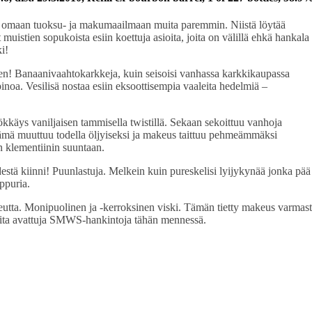
uvat omaan tuoksu- ja makumaailmaan muita paremmin. Niistä löytää
muistien sopukoista esiin koettuja asioita, joita on välillä ehkä hankala
i!
en! Banaanivaahtokarkkeja, kuin seisoisi vanhassa karkkikaupassa
inoa. Vesilisä nostaa esiin eksoottisempia vaaleita hedelmiä –
kkäys vaniljaisen tammisella twistillä. Sekaan sekoittuu vanhoja
ämä muuttuu todella öljyiseksi ja makeus taittuu pehmeämmäksi
n klementiinin suuntaan.
stä kiinni! Puunlastuja. Melkein kuin pureskelisi lyijykynää jonka pää
ppuria.
eutta. Monipuolinen ja -kerroksinen viski. Tämän tietty makeus varmast
haita avattuja SMWS-hankintoja tähän mennessä.