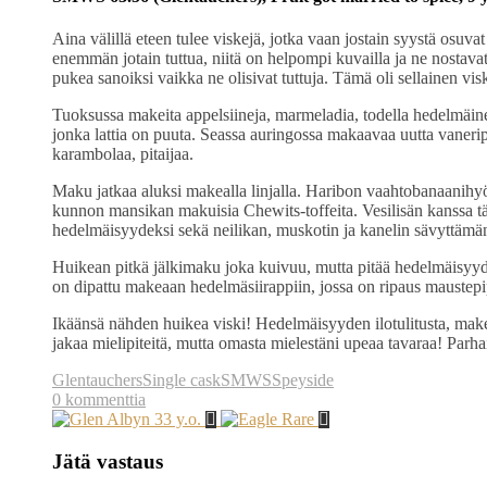
Aina välillä eteen tulee viskejä, jotka vaan jostain syystä os
enemmän jotain tuttua, niitä on helpompi kuvailla ja ne nostavat 
pukea sanoiksi vaikka ne olisivat tuttuja. Tämä oli sellainen visk
Tuoksussa makeita appelsiineja, marmeladia, todella hedelmäin
jonka lattia on puuta. Seassa auringossa makaavaa uutta vanerip
karambolaa, pitaijaa.
Maku jatkaa aluksi makealla linjalla. Haribon vaahtobanaanihyö
kunnon mansikan makuisia Chewits-toffeita. Vesilisän kanssa t
hedelmäisyydeksi sekä neilikan, muskotin ja kanelin sävyttämä
Huikean pitkä jälkimaku joka kuivuu, mutta pitää hedelmäisyyde
on dipattu makeaan hedelmäsiirappiin, jossa on ripaus maustepi
Ikäänsä nähden huikea viski! Hedelmäisyyden ilotulitusta, mak
jakaa mielipiteitä, mutta omasta mielestäni upeaa tavaraa! Par
Glentauchers
Single cask
SMWS
Speyside
0 kommenttia
Jätä vastaus