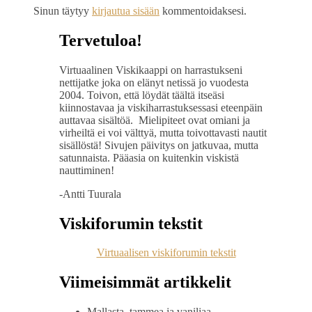
Sinun täytyy
kirjautua sisään
kommentoidaksesi.
Tervetuloa!
Virtuaalinen Viskikaappi on harrastukseni
nettijatke joka on elänyt netissä jo vuodesta
2004. Toivon, että löydät täältä itseäsi
kiinnostavaa ja viskiharrastuksessasi eteenpäin
auttavaa sisältöä. Mielipiteet ovat omiani ja
virheiltä ei voi välttyä, mutta toivottavasti nautit
sisällöstä! Sivujen päivitys on jatkuvaa, mutta
satunnaista. Pääasia on kuitenkin viskistä
nauttiminen!
-Antti Tuurala
Viskiforumin tekstit
Virtuaalisen viskiforumin tekstit
Viimeisimmät artikkelit
Mallasta, tammea ja vaniljaa