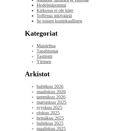
Hedelmäpommi
Kirkossa ei ole kiire
Toffeista inkivääriä
Se toinen kuninkaallinen
Kategoriat
Maisteltua
Tapahtumat
Tastingit
Yleinen
Arkistot
huhtikuu 2026
maaliskuu 2026
tammikuu 2026
marraskuu 2025
syyskuu 2025
elokuu 2025
heinäkuu 2025
huhtikuu 2025
maaliskuu 2025