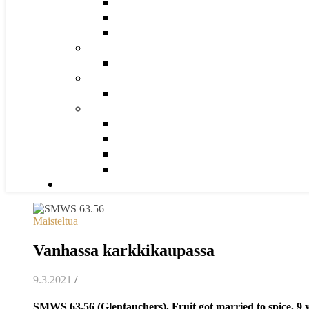
Maisteltua
Vanhassa karkkikaupassa
9.3.2021
/
SMWS 63.56 (Glentauchers), Fruit got married to spice, 9 y.o