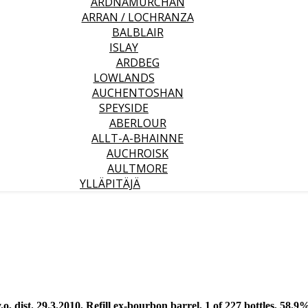
ARDNAMURCHAN
ARRAN / LOCHRANZA
BALBLAIR
ISLAY
ARDBEG
LOWLANDS
AUCHENTOSHAN
SPEYSIDE
ABERLOUR
ALLT-A-BHAINNE
AUCHROISK
AULTMORE
YLLÄPITÄJÄ
, dist. 29.3.2010, Refill ex-bourbon barrel, 1 of 227 bottles, 58.9